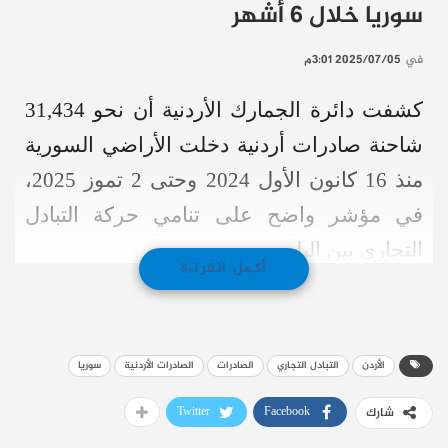
سوريا خلال 6 أشهر
في
2025/07/05 3:01م
كشفت دائرة الجمارك الأردنية أن نحو 31,434
شاحنة صادرات أردنية دخلت الأراضي السورية
منذ 16 كانون الأول 2024 وحتى 2 تموز 2025،
في مؤشر واضح على تنامي حركة التبادل
التجاري بين البلدين.
أكمل القراءة
وتصدّر القطاع الإنشائي قائمة الصادرات الأكثر
نشاطاً، حيث دخلت سوريا 17,535 شاحنة
محمّلة بمواد بناء ومستلزمات أعمال إنشائية،
الأردن
التبادل التجاري
الصادرات
الصادرات الأردنية
سوريا
وعلى رأسها
الإسمنت
الذي شكّل وحده حمولة
Twitter
Facebook
شارك
16,811 شاحنة.