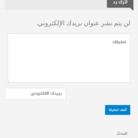
اترك رد
التبادل التجاري “بدأ يستعيد عافيته تدريجياً بعد
سنوات من التراجع”.
لن يتم نشر عنوان بريدك الإلكتروني.
اقرأ أيضاً:
سوريا تلغي ضريبة الديزل على
الحافلات بينها وبين الأردن لتعزيز حركة النقل
اقرأ ايضاً:
التبادل التجاري بين الأردن وسوريا:
قفزة في الصادرات واستئناف تدريجي
للاستيراد
حساباتنا:
فيسبوك
تلغرام
يوتيوب
البحث