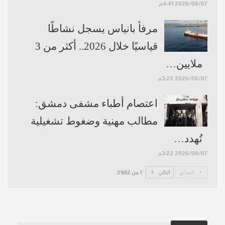
2026/08/07 4:41م
مرفأ بانياس يسجل نشاطًا
قياسيًا خلال 2026.. أكثر من 3
ملايين…
2026/08/07 3:22م
اعتصام أطباء مشفى دمشق:
مطالب مهنية وضغوط تشغيلية
تُهدد…
2026/08/07 3:22م
السابق
التالي
1 من 2٬602