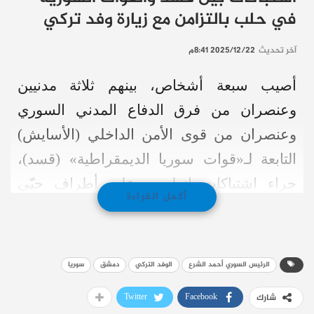
في حلب بالتزامن مع زيارة وفد تركي
آخر تحديث
2025/12/22 8:41م
أصيب سبعة أشخاص، بينهم ثلاثة مدنيين
وعنصران من فرق الدفاع المدني السوري
وعنصران من قوى الأمن الداخلي (الأسايش)
التابعة لـ«قوات سوريا الديمقراطية» (قسد)،
جراء اشتباكات اندلعت، على أطراف حيّي
أكمل القراءة
الشيخ مقصود والأشرفية ذوي الغالبية الكردية
في مدينة حلب شمالي سوريا.
الرئيس السوري أحمد الشرع
الوفد التركي
دمشق
سوريا
وأفادت مصادر محلية بأن المدنيين الثلاثة
وعنصري الدفاع المدني أُصيبوا نتيجة استهدافهم
Twitter
Facebook
شارك