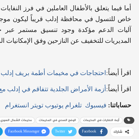
أما فيما يتعلق بالأطفال العاملين في فرز النفايا
خاص للتسول في محافظة إدلب قريباً ليكون موجها
آليات الدعم مؤكدة وجود تنسيق مستمر عبر ج
المديريات للتخفيف عن النازحين وفق الإمكانيات الم
اقرأ أيضاً:
احتجاجات في مخيمات أطمة بريف إدلب إ
اقرأ أيضاً:
أزمة الأمراض الجلدية تتفاقم في إدلب مع
حساباتنا:
فيسبوك
تلغرام
يوتيوب
تويتر
انستغرام
أزمة النفايات في المخيمات
الوضع الصحي في المخيمات
مخيمات الشمال السوري
Facebook Messenger
Twitter
Facebook
شارك