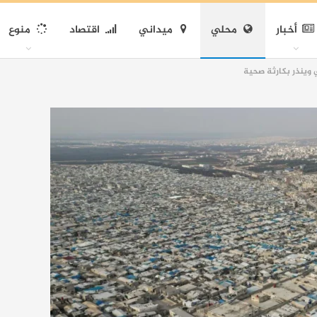
أخبار
محلي
ميداني
اقتصاد
منوع
 وينذر بكارثة صحية