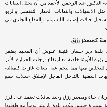
الدكتور عبد الرحمن الأحمد من أن تحلل النفايات
 الإسهالات والتهابات الجهاز التنفسي والربو
جيل حالات إصابة بالليشمانيا والفقاع الجلدي في
مة كمصدر رزق
بلدة دير حسان قتيبة علوش أن المخيم يفتقر
بؤرة للأوبئة خاصة مع ارتفاع درجات الحرارة الأمر
للتخلص منها مما ينجم عنه انبعاث غازات كيميائية
ت المعنية بالتدخل العاجل لإطلاق حملات جمع
يان حياة ومصدر رزق وحيد لعائلات تعتمد على فرز
حة سميرة حبيش مكب بلدة باريشا يومياً مع طفليها