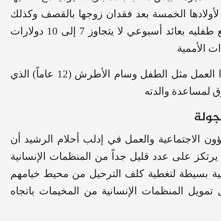
 لأولادها الخمسة بعد فقدان زوجها بالقصف وكذلك
يفعل المصاب محمد هلال الذي يجمع البلاستيك مع طفليه بعائد أسبوعي لا يتجاوز 7 إلى 10 دولارات
ويبرز الأطفال كالفئة الأكثر تضرراً وحضوراً في هذا العمل مثل الطفل وسام الأطرش (12 عاماً) الذي
حرق لمساعدة والدته
جولة
شفت مديرة الشؤون الاجتماعية والعمل في إدلب أحلام الرشيد أن
 يرتكز على عدد قليل جداً من المنظمات الإنسانية
الية بسيطة لتغطية كلف الترحيل من محيط خيامهم
تمويل المنظمات الإنسانية من المخيمات باتجاه