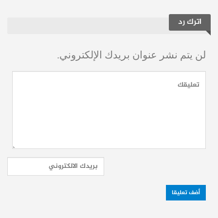
فالمستثمر يبحث عن بيئة مستقرة يمكن التنبؤ
اترك رد
بها، وعن مجتمع يدير خلافاته ضمن الأطر
القانونية والمؤسساتية، لا عن مشهد يبدو غارقاً
لن يتم نشر عنوان بريدك الإلكتروني.
في الانقسام والصراع.
وفي بلد يحتاج بشدة إلى رؤوس الأموال وفرص
العمل ومشاريع إعادة الإعمار، يصبح ثمن
التحريض أعلى من مجرد خسارة معنوية. فكل
استثمار يتردد، وكل مشروع يتأجل، ينعكس
مباشرة على فرص التشغيل والنمو وتحسين
مستوى المعيشة.
ويؤكد الأطرش أن الاستقرار الرقمي أصبح
جزءاً لا يتجزأ من الاستقرار الاقتصادي، وأن