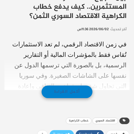
المستثمرين.. كيف يدفع خطاب
الكراهية الاقتصاد السوري الثمن؟
آخر تحديث
2026/06/02 11:36ص
في زمن الاقتصاد الرقمي، لم تعد الاستثمارات
تُقاس فقط بالمؤشرات المالية أو التقارير
الرسمية، بل بالصورة التي ترسمها الدول عن
نفسها على الشاشات الصغيرة. وفي سوريا
التي تحاول شق طريقها نحو التعافي وإعادة
أكمل القراءة
الإعمار، تبدو معركة الثقة اليوم أكثر تعقيداً من
أي وقت مضى.
الاقتصاد السوري
خطاب الكراهية
على منصات التواصل الاجتماعي، تتصاعد
موجات التحريض وخطابات الكراهية، لتتحول