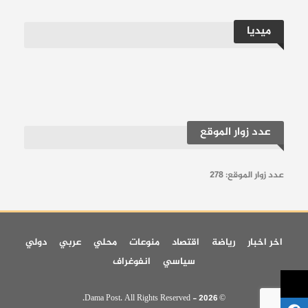
كيف تهدد الفتاوى المتطرفة السلم الأهلي في
ميديا
سوريا؟
حساباتنا:
فيسبوك
تلغرام
يوتيوب
تويتر
انستغرام
عدد زوار الموقع
عدد زوار الموقع:
278
اخر اخبار
رياضة
اقتصاد
منوعات
محلي
عربي
دولي
سياسي
انفوغراف
© 2026 - Dama Post. All Rights Reserved.