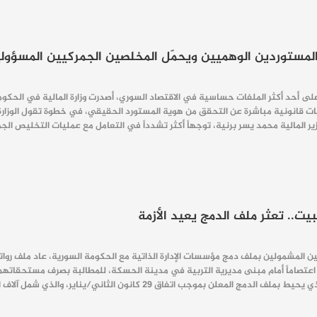
 المستوردين الوهميين ويحمّل المخلصين الجمركيين المسؤول
 أحد أكثر الملفات حساسية في الاقتصاد السوري، أصدرت وزارة المالية في الحكومة ا
 قانونية مباشرة عن التحقق من هوية المستورد الحقيقي، في خطوة تقول الوزارة 
ت.. تعثر ملف الدمج يعيد الأزمة
ملين المشمولين بملف دمج مؤسسات الإدارة الذاتية مع الحكومة السورية، عاد ملف ر
اعتصاماً أمام مبنى مديرية التربية في مدينة الحسكة، للمطالبة بصرف مستحقاتهم ال
لثاني/يناير، والذي شمل آلاف العاملين في القطاع التعليمي، دون التوصل حتى الآن إلى تسوية نهائية…