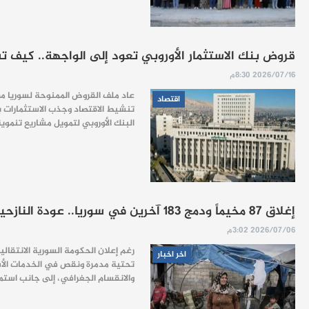
قروض بنك الاستثمار الأوروبي تعود إلى الواجهة.. كيف تسعى
2026/07/16 8:30م
عاد ملف القروض الممنوحة لسوريا من ب
اقتصاد
البنك الأوروبي لتمويل مشاريع تنموية وبنى تحتية، فيما تشير تق
إغلاق 87 مخيماً ودمج 183 آخرين في سوريا.. عودة النازحين تصطدم بواقع الخدمات الهش
2026/07/06 3:02م
رغم إعلان الحكومة السورية الانتقا
اخر اخبار
تحتية مدمرة ونقص في الخدمات الأسا
والانقسام الجغرافي، إلى جانب استمر