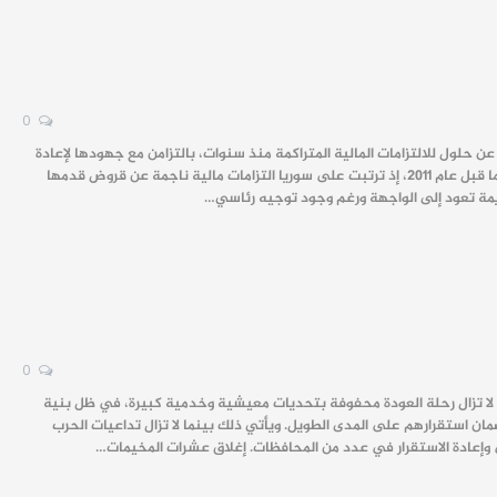
0
عن حلول للالتزامات المالية المتراكمة منذ سنوات، بالتزامن مع جهودها لإعادة
تنشيط الاقتصاد وجذب الاستثمارات بعد سنوات من الحرب والعقوبات. ويُعد هذا الملف من القضايا المالية التي تعود إلى ما قبل عام 2011، إذ ترتبت على سوريا التزامات مالية ناجمة عن قروض قدمها
0
ة، لا تزال رحلة العودة محفوفة بتحديات معيشية وخدمية كبيرة، في ظل بنية
 استقرارهم على المدى الطويل. ويأتي ذلك بينما لا تزال تداعيات الحرب
ي وإعادة الاستقرار في عدد من المحافظات. إغلاق عشرات المخيمات…