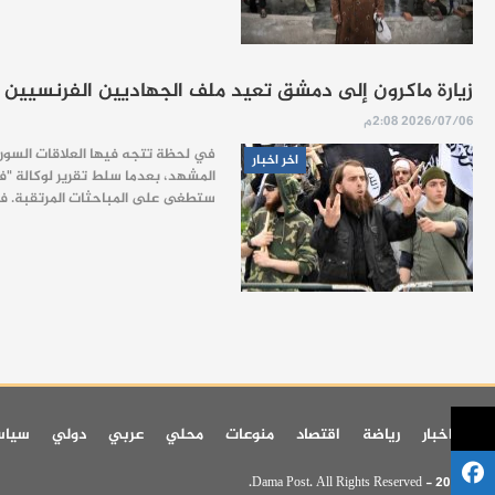
زيارة ماكرون إلى دمشق تعيد ملف الجهاديين الفرنسيين إ
2026/07/06 2:08م
في لحظة تتجه فيها العلاقات السوري
اخر اخبار
المشهد، بعدما سلط تقرير لوكالة "ف
ستطغى على المباحثات المرتقبة. فالز
اخر اخبار
رياضة
اقتصاد
منوعات
محلي
عربي
دولي
سيا
© 2026 - Dama Post. All Rights Reserved.