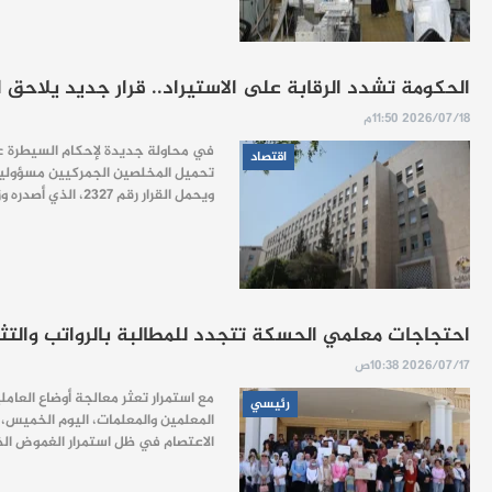
الحكومة تشدد الرقابة على الاستيراد.. قرار جديد يلاحق
2026/07/18 11:50م
في محاولة جديدة لإحكام السيطرة على
اقتصاد
تحميل المخلصين الجمركيين مسؤوليات
ويحمل القرار رقم 2327، الذي أصدره وزير المالية محمد يسر برنية، توجهاً أكثر تشدداً في التعامل مع عمليات التخليص الجمركي، بعد سنوات اتُّهمت فيها المنظومة الرقابية بالعجز عن…
احتجاجات معلمي الحسكة تتجدد للمطالبة بالرواتب والتثبي
2026/07/17 10:38ص
مع استمرار تعثر معالجة أوضاع العا
رئيسي
المعلمين والمعلمات، اليوم الخميس، 
الاعتصام في ظل استمرار الغموض الذي يحيط بملف الدمج المعلن بموجب اتفاق 29 كانون ا