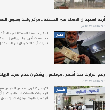
أزمة استبدال العملة في الحسكة.. مركز واحد وسوق الصرا
2026/07/28 7:09م
تدخل محافظة الحسكة المرحلة الأخيرة
محلي
بمحافظات أخرى، ما أدى إلى ازدحام ك
تحولت أزمة الاستبدال في الحسكة إل
رغم إقرارها منذ أشهر.. موظفون يشكون عدم صرف الزيادا
2026/07/28 1:23م
تتواصل شكاوى عدد من العاملين في مؤ
رئيسي
المديريات والجهات العامة، معتبرة
آلية صرف الرواتب والزيادات، إذ حصل