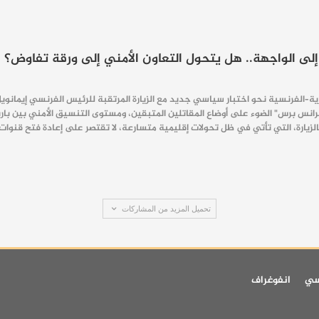
لى الواجهة.. هل يتحول التعاون الأمني إلى ورقة تفاوض؟
ة–الفرنسية نحو اختبار سياسي جديد مع الزيارة المرتقبة للرئيس الفرنسي إيمانو
رانس برس" الضوء على أوضاع المقاتلين المتبقين، ومستوى التنسيق الأمني بين با
يارة، التي تأتي في ظل تحولات إقليمية متسارعة، لا تقتصر على إعادة فتح قنوات 
تحميل المزيد من المشاركات
سي
انفوغراف