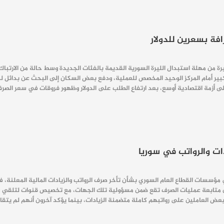
فة بسعرين للدولار
 من مهلة استبدال الليرة السورية القديمة بالفئات الجديدة وسط حالة من الارتباك
بير أمام المركز الوحيد المخصص للعملية، ودفع بعض السكان إلى البحث عن بدائل لح
ى أزمة اقتصادية أوسع، بعد ارتفاع الطلب على الدولار وظهور فروقات في سعر الص
ت والرواتب في سوريا
سسات القطاع العام السوري بشأن تأخر صرف الرواتب والزيادات المالية المعلنة، في 
 أن متابعة عمليات الصرف تقع ضمن مسؤولية تلك الجهات، مع تخصيص قنوات لتلقي
 بعض العاملين على رواتبهم كاملة متضمنة الزيادات، بينما يؤكد آخرون أنهم لم يتقا