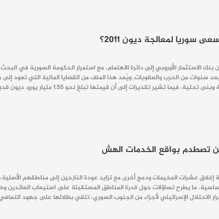
 سوريا لمعالجة ديون 2011؟
نك الاستثمار الأوروبي إلى دائرة الاهتمام، مع استمرار الحكومة السورية في البحث 
ديرات إلى أن قيمتها تبلغ نحو 1.55 مليار يورو. ديون قديمة تعود إلى الواجهة ورغم وجود توجيه رئاسي…
لية إغلاق عشرات المخيمات ودمج أخرى مع تزايد عودة النازحين إلى مناطقهم الأصلي
سية، ما يطرح تساؤلات حول قدرة المناطق المستقبلة على استيعاب العائدين وضمان
ار الاحتلال الإسرائيلي لأجزاء من الجنوب السوري، تلقي بظلالها على جهود التعاف