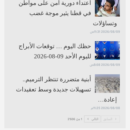
اعتداء دورية أمن على مواطن
في قطنا يثير موجة غضب
وتساؤلات
اقرأ أيضاً:
التايمز: ترامب واستقبال الجهادي
2026/08/09 11:31ص
السابق في سوريا.. فرصة لصفقة سلام أم
حظك اليوم … توقعات الأبراج
تحديات سياسية؟
لليوم الأحد 09-08-2026
اقرأ أيضاً:
تل أبيب تترقّب بحذر: إسرائيل تدخل
2026/08/09 8:08ص
على خط لقاء ترامب – الشرع
أبنية متضررة تنتظر الترميم..
حساباتنا:
فيسبوك
تلغرام
يوتيوب
تويتر
انستغرام
تسهيلات جديدة وسط تعقيدات
إعادة…
2026/08/08 11:25م
السابق
التالي
1 من 2٬606