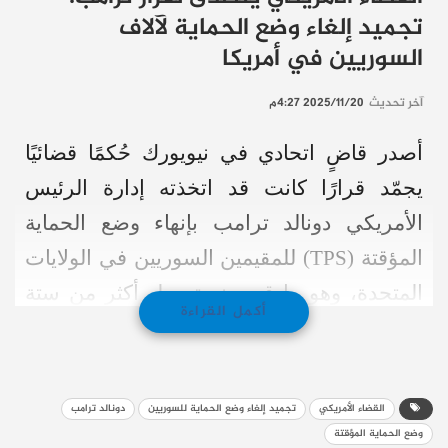
تجميد إلغاء وضع الحماية لآلاف
السوريين في أمريكا
آخر تحديث
2025/11/20 4:27م
أصدر قاضٍ اتحادي في نيويورك حُكمًا قضائيًا
يجمّد قرارًا كانت قد اتخذته إدارة الرئيس
الأمريكي دونالد ترامب بإنهاء وضع الحماية
المؤقتة (TPS) للمقيمين السوريين في الولايات
المتحدة، وهو ما قد يمنع ترحيل أكثر من ستة
أكمل القراءة
آلاف مواطن سوري وفقاً لوكالة “رويترز.”
تفاصيل الحكم القضائي
القضاء الأمريكي
تجميد إلغاء وضع الحماية للسوريين
دونالد ترامب
القاضية والحكم: أصدرت قاضية المحكمة
وضع الحماية المؤقتة