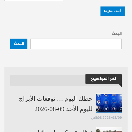
المتحدة هجمات على إيران، بدعوى “الدفاع عن
النفس” من دون أي مبرر قانوني أو أخلاقي.
إقرأ أيضاً:
رداً على عدوان واشنطن.. إيران
البحث
تستهدف 21 هدفاً أميركياً بينها حظائر مقاتلات
البحث
F35 في الأزرق بالأردن
إقرأ أيضاً:
إعلام عبري: فشل استراتيجي أمام
إيران وحزب الله يهدد بـ حرب استنزاف بلا نهاية
اخر المواضيع
حساباتنا:
فيسبوك
تلغرام
يوتيوب
تويتر
انستغرام
حظك اليوم … توقعات الأبراج
لليوم الأحد 09-08-2026
2026/08/09 8:08ص