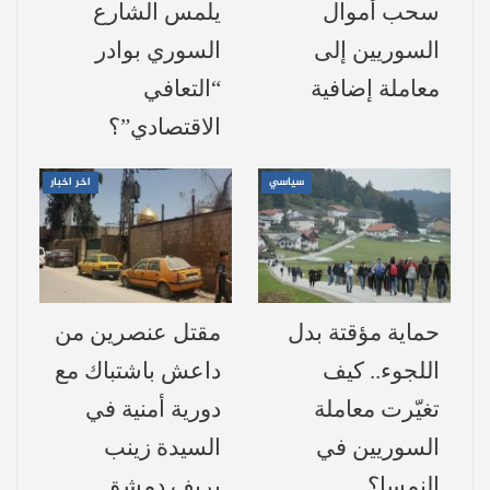
سحب أموال
يلمس الشارع
جنوب البحرين.
السوريين إلى
السوري بوادر
معاملة إضافية
“التعافي
وتابع أنّه “جرى استهداف قاعدة الأزرق في
الاقتصادي”؟
الأردن بـ 12 صاروخاً باليستياً، ما أدّى إلى تدمير
منشآت وعدد كبير من الطائرات المقاتلة”.
سياسي
اخر اخبار
وأشار حرس الثورة إلى أنّ “المركز المستهدف
هو موقع تمركز الطائرات الأميركية المقاتلة F-
35 و F-15 و F-16”.
حماية مؤقتة بدل
مقتل عنصرين من
وأضاف حرس الثورة: “تمّت معاقبة المعتدي
اللجوء.. كيف
داعش باشتباك مع
والرد على هجوم الجيش الأميركي القاتل
تغيّرت معاملة
دورية أمنية في
للأطفال”.
السوريين في
السيدة زينب
النمسا؟
بريف دمشق