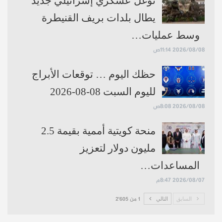
توغل عسكري إسرائيلي جديد
يطال بلدات بريف القنيطرة
وسط عمليات…
2026/08/08 11:14ص
حظك اليوم … توقعات الأبراج
لليوم السبت 08-08-2026
2026/08/08 8:08ص
منحة كويتية أممية بقيمة 2.5
مليون دولار لتعزيز
المساعدات…
2026/08/07 8:47م
السابق
التالي
1 من 2٬605