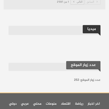
السابق
التالي
1 من 2٬597
ميديا
عدد زوار الموقع
عدد زوار الموقع:
252
اخر اخبار
رياضة
اقتصاد
منوعات
محلي
عربي
دولي