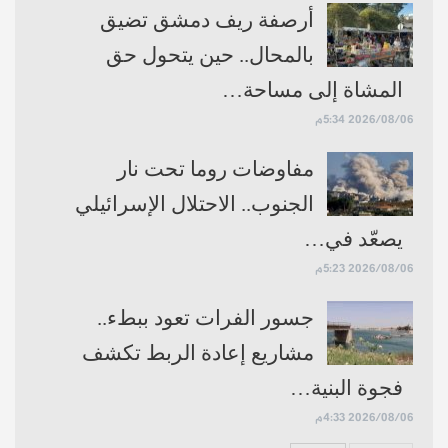
أرصفة ريف دمشق تضيق
بالمحال.. حين يتحول حق
المشاة إلى مساحة…
2026/08/06 5:34م
مفاوضات روما تحت نار
الجنوب.. الاحتلال الإسرائيلي
يصعّد في…
2026/08/06 5:23م
جسور الفرات تعود ببطء..
مشاريع إعادة الربط تكشف
فجوة البنية…
2026/08/06 4:33م