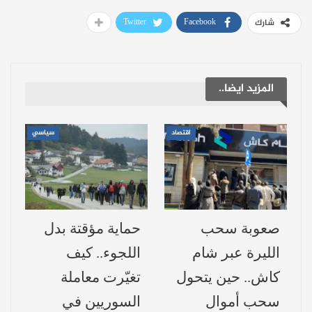
والاعتماد على عناصر شابة، بالرغم من تلميحات
Twitter
Facebook
شارك
سواريز السابقة بإمكانية العودة عن الاعتزال
الدولي لدعم المنتخب. وترجح التقارير أن
الانتقادات العلنية السابقة التي وجهها سواريز
المزيد ايضا..
لأسلوب إدارة بيلسا لغرفة الملابس قد ساهمت
في هذا القرار، رغم اعتذار اللاعب عنها لاحقاً.
اقتصاد
سياسي
جدول مباريات أوروغواي في
كأس العالم 2026 (المجموعة
الثامنة)
صعوبة سحب
حماية مؤقتة بدل
يخوض منتخب أوروغواي منافسات المونديال
الليرة عبر شام
اللجوء.. كيف
ضمن
المجموعة الثامنة
، وجاءت مواجهاته في
كاش.. حين يتحول
تغيّرت معاملة
دور المجموعات كالتالي:
سحب أموال
السوريين في