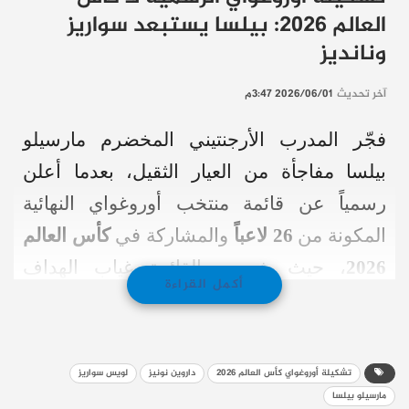
العالم 2026: بيلسا يستبعد سواريز
ونانديز
آخر تحديث
2026/06/01 3:47م
فجّر المدرب الأرجنتيني المخضرم مارسيلو
بيلسا مفاجأة من العيار الثقيل، بعدما أعلن
رسمياً عن قائمة منتخب أوروغواي النهائية
المكونة من
26 لاعباً
والمشاركة في
كأس العالم
2026
، حيث شهدت القائمة غياب الهداف
أكمل القراءة
التاريخي
لويس سواريز
والظهير
ناهيتان نانديز
.
وجاء استبعاد سواريز (39 عاماً) رغبةً من بيلسا
تشكيلة أوروغواي كأس العالم 2026
داروين نونيز
لويس سواريز
في مواصلة خطته لتجديد دماء “السيليستي”،
مارسيلو بيلسا