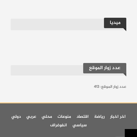
منذ فبراير الماضي، نتيجة رفع اسمه من القائمة
المحلية للأجانب بعد تعاقد النادي مع الفرنسي
ميديا
كريم بنزيما.
إقرأ أيضاً:
قائمة منتخب العراق النهائية لـ كأس
العالم: أرنولد يستقر على 26 لاعباً للمونديال
عدد زوار الموقع
إقرأ أيضاً:
دي لا فوينتي يعلن قائمة إسبانيا لـ
كأس العالم 2026.. وغياب تام لعناصر الملكي
عدد زوار الموقع:
413
حساباتنا:
فيسبوك
تلغرام
يوتيوب
تويتر
انستغرام
اخر اخبار
رياضة
اقتصاد
منوعات
محلي
عربي
دولي
سياسي
انفوغراف