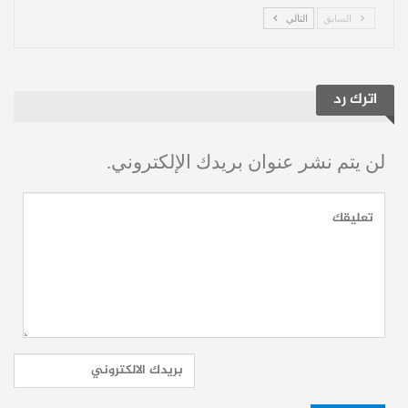
مقسمة بحسب الخطوط كالتالي:
السابق
التالي
حراسة المرمى:
سيرجيو روشيت، فرناندو موسليرا،
اترك رد
سانتياغو ميليه.
لن يتم نشر عنوان بريدك الإلكتروني.
خط الدفاع:
غييرمو فاريلا، رونالد أراوخو، خوسيه ماريا
خيمينيز، سانتياغو بوينو، سيباستيان
كاسيريس، ماتياس أوليفيرا، خواكين
بيكيريز، ماتياس فينا.
خط الوسط:
مانويل أوغارتي، إميليانو مارتينيز، رودريغو