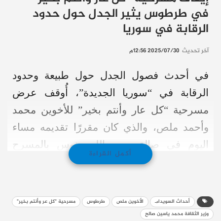
في طرطوس يثير الجدل حول حدود
الرقابة في سوريا
آخر تحديث
2025/07/30 12:56م
في أحدث فصول الجدل حول طبيعة وحدود
الرقابة في “سوريا الجديدة”، أُوقف عرض
مسرحية “كل عار وأنتم بخير” للأخوين محمد
وأحمد ملص، والذي كان مقررًا تقديمه مساء
اليوم في صالة سعد الله ونوس بالمسرح
أكمل القراءة
القومي في طرطوس.
وجاء قرار الإيقاف، بحسب إعلان الأخوين،
أحداث السويداءـ
الأخوين ملص
طرطوس
مسرحية "كل عر وأنتم بخير"
لأسباب غير معروفة. وبتواصل موقع “العربي
وزير الثقافة محمد ياسين صالح