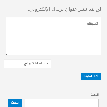
معروفة يعزز المخاوف بشأن حدود التعبير،
لن يتم نشر عنوان بريدك الإلكتروني.
والخطوط الحمراء المفروضة على الثقافة – أو
المفترضة – خصوصًا مع غياب التصريحات
الرسمية التي تبرر منع الأعمال المسرحية،
والروايات، وغيرها من أشكال التعبير.
لا يزال مصير العروض التي كانت مقررة في
السلمية والسويداء مجهولًا حتى الآن، خاصة أن
قرار إيقاف عرض طرطوس جاء بعد عودة
فعاليات ثقافية أخرى، يأخذ بعضها طابعًا احتفاليًا،
بعيدًا عن جوهر الفعل النقدي للثقافة.
البحث
البحث