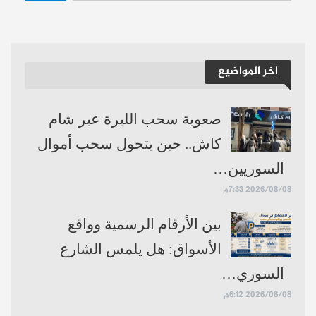
إقرأ أيضاً:
الأخوين ملص على مسرح القباني..
كيف تفاعلت رشا شربتجي؟
حساباتنا:
فيسبوك
تلغرام
يوتيوب
اخر المواضيع
صعوبة سحب الليرة عبر شام
كاش.. حين يتحول سحب أموال
السوريين…
2026/08/08 7:33م
بين الأرقام الرسمية وواقع
الأسواق: هل يلمس الشارع
السوري…
2026/08/08 6:12م