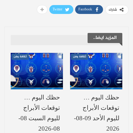
الجديد” مع محمد ملص، أكد “ألّا معلومات دقيقة
Twitter
Facebook
شارك
لديه عن قرار الإيقاف”.
ولم يمنع إيقاف العرض في المسرح القومي،
استمراره في المقاهي الثقافية في المدينة، مع
المزيد ايضا..
ما يحمله ذلك من مسؤولية في ظل قرار إيقاف
العرض الرسمي.
ثقافة وفن
ثقافة وفن
اللافت أن إيقاف العرض في المسرح القومي
لم يمنع استمراره في المقاهي الثقافية بالمدينة،
وهو ما يحمل في طياته مسؤولية خاصة في ظل
حظك اليوم …
حظك اليوم …
قرار المنع الرسمي.
توقعات الأبراج
توقعات الأبراج
لليوم الأحد 09-08-
لليوم السبت 08-
و كان العرض الأول للمسرحية في حلب قد
08-2026
2026
أُرجئ سابقًا، تزامنًا مع أحداث السويداء، قبل أن