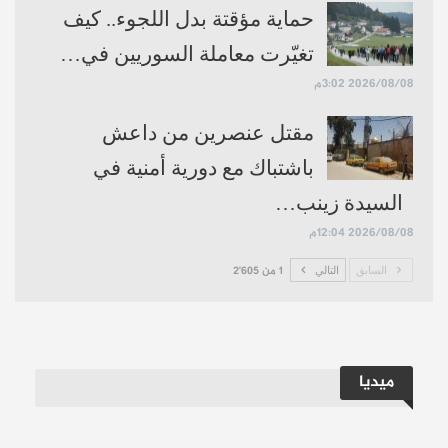
حماية مؤقتة بدل اللجوء.. كيف
تغيّرت معاملة السوريين في…
2026/08/08 3:02م
مقتل عنصرين من داعش
باشتباك مع دورية أمنية في
السيدة زينب…
2026/08/08 12:04م
السابق
التالي
1 من 2٬605
ميديا