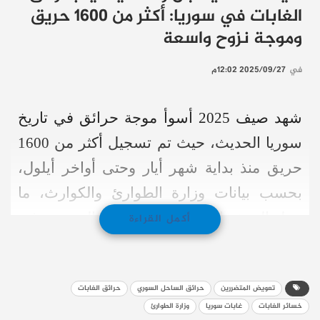
الغابات في سوريا: أكثر من 1600 حريق
وموجة نزوح واسعة
في
2025/09/27 12:02م
شهد صيف 2025 أسوأ موجة حرائق في تاريخ
سوريا الحديث، حيث تم تسجيل أكثر من 1600
حريق منذ بداية شهر أيار وحتى أواخر أيلول،
بحسب بيانات وزارة الطوارئ والكوارث، ما
جعله الصيف الأقسى على الغابات السورية، في
أكمل القراءة
ظل غياب التنسيق والاستجابة الفعالة من
الجهات الحكومية.
تعويض المتضررين
حرائق الساحل السوري
حرائق الغابات
حرائق ضخمة تضرب الساحل
خسائر الغابات
غابات سوريا
وزارة الطوارئ