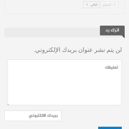
ومعظمها في الساحل:
السابق
التالي
تُقدّر المساحة الحراجية الإجمالية في سوريا
بنحو 513,000 هكتار، وقد خسرت البلاد ما
اترك رد
يقارب 20% من غطائها الغابي خلال هذه الموجة
غير المسبوقة.
لن يتم نشر عنوان بريدك الإلكتروني.
وتُعد غابات الساحل السوري مسؤولة عن 61%
من إجمالي الغطاء الحرجي في سوريا، مما يُبرز
حجم الخسارة البيئية الفادحة التي تكبدتها البلاد
خلال موسم الحرائق.
اتهامات بإشعال الحرائق عمداً…
ودخان أسود يعزز الشكوك: