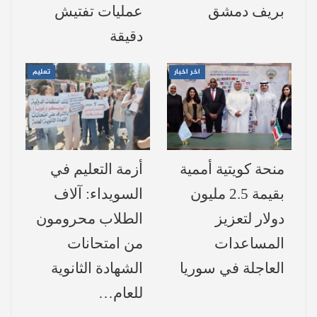
متضررة ونزوح أكثر من مليون
بريف دمشق
عمليات تفتيش
شخص:
دقيقة
وفق تقديرات منظمات بيئية محلية، بلغت
اخر اخبار
تعليم
المساحة الإجمالية المتضررة من الحرائق نحو
20,000 هكتار، فيما تجاوز عدد القرى المتضررة
60 قرية.
منحة كويتية أممية
أزمة التعليم في
كما تسببت الحرائق في نزوح ما يزيد عن مليون
بقيمة 2.5 مليون
السويداء: آلاف
و
156
ألف شخص، بين نازحين دائمين وآخرين
دولار لتعزيز
الطلاب محرومون
نزحوا بشكل مؤقت بسبب الأضرار التي لحقت
المساعدات
من امتحانات
بمنازلهم وأراضيهم.
العاجلة في سوريا
الشهادة الثانوية
سوريا تخسر 20% من غاباتها…
للعام…