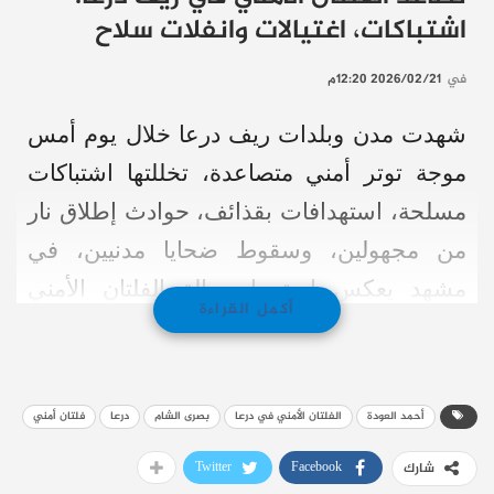
اشتباكات، اغتيالات وانفلات سلاح
في
2026/02/21 12:20م
شهدت مدن وبلدات ريف درعا خلال يوم أمس
موجة توتر أمني متصاعدة، تخللتها اشتباكات
مسلحة، استهدافات بقذائف، حوادث إطلاق نار
من مجهولين، وسقوط ضحايا مدنيين، في
مشهد يعكس استمرار حالة الفلتان الأمني
أكمل القراءة
وغياب الاستقرار الفعلي في المنطقة.
سلسلة حوادث متزامنة:
أحمد العودة
الفلتان الأمني في درعا
بصرى الشام
درعا
فلتان أمني
1- مقتل عنصر من “الأمن العام” من قرية
Twitter
Facebook
شارك
الجسري في منطقة اللجاة جراء إصابته بطلق