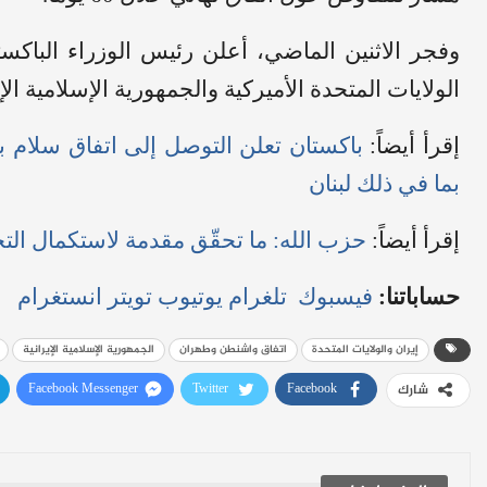
وفجر الاثنين الماضي، أعلن رئيس الوزراء الباكس
الولايات المتحدة الأميركية والجمهورية الإسلامية الإ
إقرأ أيضاً:
باكستان تعلن التوصل إلى اتفاق سلام ب
بما في ذلك لبنان
إقرأ أيضاً:
حزب الله: ما تحقّق مقدمة لاستكمال التح
حساباتنا:
فيسبوك
تلغرام
يوتيوب
تويتر
انستغرام
إيران والولايات المتحدة
اتفاق واشنطن وطهران
الجمهورية الإسلامية الإيرانية
Facebook Messenger
Twitter
Facebook
شارك