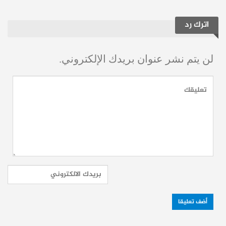
المتابعين دون أن يكون لدى هؤلاء أي موهبة في
التمثيل فقط.
اترك رد
وتناولت جيني فترة طلاقها خلال المقابلة قائلة
لن يتم نشر عنوان بريدك الإلكتروني.
إنها دخلت في حالة اكتئاب سببه الخوف لأنها
وجدت نفسها أما لطفلة صغيرة لكنها تجاوزت
هذا الموضوع بإيمان بالله منها ودعم الأصدقاء
والعائلة لها.
وذكرت جيني بأن مشوار النجومية بدأ لديها من
خلال مشاركتها بأريع لوحات من “مسلسل
مرايا” لكن شهرتها الواسعة كانت من خلال
“دور ميديا” بمسلسل صبايا.