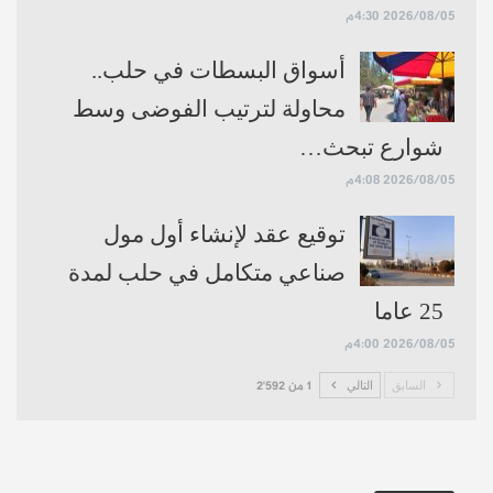
2026/08/05 4:30م
أسواق البسطات في حلب..
محاولة لترتيب الفوضى وسط
شوارع تبحث…
2026/08/05 4:08م
توقيع عقد لإنشاء أول مول
صناعي متكامل في حلب لمدة
25 عاما
2026/08/05 4:00م
السابق
التالي
1 من 2٬592