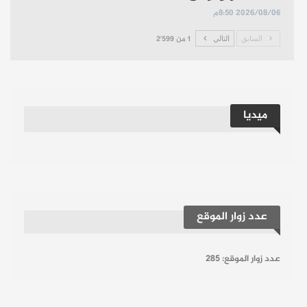
2026/08/06 8:50م
السابق
التالي
1 من 2٬599
ميديا
عدد زوار الموقع
عدد زوار الموقع:
285