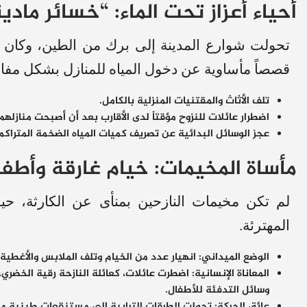
​أحياء أعزاز تحت الماء: “خسائر ماد
​تحولت شوارع المدينة إلى برك من الطين، وكان
قصصاً مأساوية عن دخول المياه للمنازل بشكل مفاج
​تلف الأثاث والمقتنيات المنزلية بالكامل.
​اضطرار عائلات للنزوح مؤقتاً لدى الأقارب بعد أن أصبحت منازلهم
​عجز الوسائل البدائية عن تصريف كميات المياه الضخمة المتراكم
​مأساة المخيمات: خيام غارقة وأطفا
​لم تكن مخيمات النازحين بمنأى عن الكارثة، حي
المهترئة.
الوضع الميداني:
انهيار عدد من الخيام وتلف الملابس والأغطية.
المعاناة الإنسانية:
اضطرت عائلات، كعائلة النازحة رقية الخضري، 
وسائل التدفئة للأطفال.
عائق الحركة:
تحولت الطرقات الترابية إلى مستنقعات طينية من