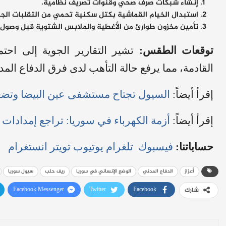
​إنشاء شبكات صرف صحي وقنوات تصريف نظامية.
​استبدال الخيام القماشية بكتل سكنية تحمي من التقلبات الجو
​تأمين مخزون طوارئ من الأغطية والملابس الشتوية قبل وصو
توقعات الطقس:
تشير التقارير الجوية إلى احت
القادمة، مما يرفع حالة التأهب لدى فرق الدفاع الم
​إقرأ أيضاً:
السيول تجتاح مستشفى عين البيضا وتضع
إقرأ أيضاً:
أزمة الكهرباء في سوريا: تراجع إمدادات ال
حساباتنا:
فيسبوك
تلغرام
يوتيوب
تويتر
انستغرام
أعزاز
الدفاع المدني
الوضع الإنساني في سوريا
ريف حلب
سيول سوريا
Facebook Messenger
Twitter
Facebook
شارك