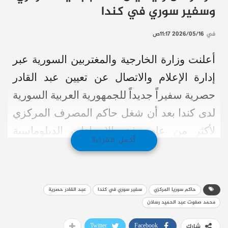
وسفير سوري في كندا
في
2026/05/16 11:17ص
أعلنت وزارة الخارجية والمغتربين السورية عبر
إدارة الإعلام والاتصال عن تعيين عبد القادر
حصرية سفيراً جديداً للجمهورية العربية السورية
لدى كندا بعد أن شغل حاكم المصرف المركزي
لأكثر من عام وفق الإجراءات الدبلوماسية
أكمل القراءة
المعتمدة
وجاء هذا الإعلان في إطار توجه الوزارة نحو
حاكم سوريا المركزي
سفير سوري في كندا
عبد القادر حصرية
تعزيز العلاقات الثنائية وتطوير مجالات التعاون
محمد صفوت عبد الحميد رسلان
والتواصل الدبلوماسي مع الدول الصديقة
Twitter
Facebook
شارك