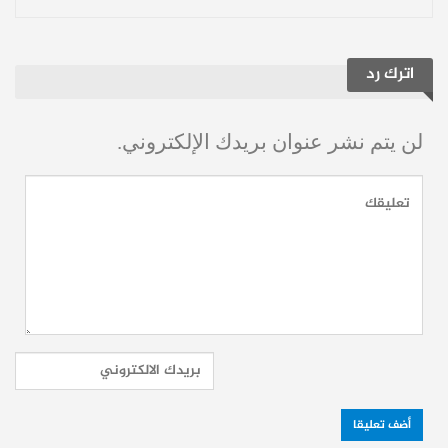
دبلوم في الإدارة الإستراتيجية من جامعة
لازارسكي في العاصمة البولندية وارسو
اترك رد
بالإضافة إلى امتلاكه شهادات مهنية دولية في
مجال إدارة المشاريع ويمتلك رسلان خبرة مهنية
لن يتم نشر عنوان بريدك الإلكتروني.
تتجاوز 20 عاماً في مجالات إدارة مخاطر
الائتمان والحوكمة والتحول الرقمي.
وكان رسلان قد غادر سوريا متوجهاً إلى ألمانيا
خلال سنوات الحرب حيث تقدم بطلب لجوء
هناك وحصل لاحقاً على الجنسية الألمانية قبل أن
يقرر العودة مجدداً إلى وطنه عقب سقوط نظام
الأسد وخلال فترة إقامته في أوروبا شغل منصب
مدير أعمال ائتمان في بنك الصيادلة والأطباء