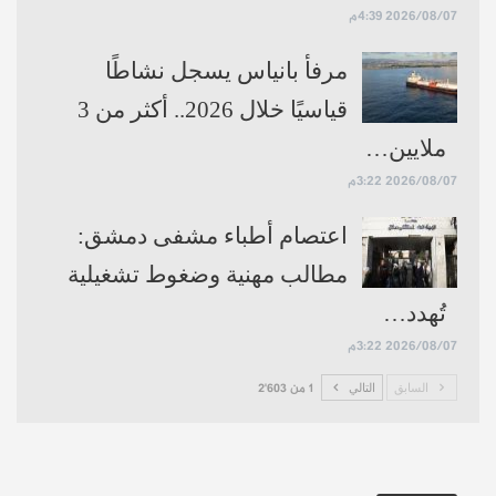
دير الزور 39/24
2026/08/07 4:39م
الرقة 36/23
مرفأ بانياس يسجل نشاطًا
الحسكة 39/23
قياسيًا خلال 2026.. أكثر من 3
ملايين…
2026/08/07 3:22م
اقرأ أيضاً:
إزالة الشامة بين الأساطير
اعتصام أطباء مشفى دمشق:
والخرافات.. هل إزالتها تثير القلق حقاً؟
مطالب مهنية وضغوط تشغيلية
حساباتنا:
فيسبوك
تلغرام
يوتيوب
تويتر
تُهدد…
2026/08/07 3:22م
السابق
التالي
1 من 2٬603