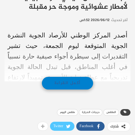
لأمطار عشوائية وموجة حر مقبلة
آخر تحديث
2026/06/12 1:52ص
أصدر المركز الوطني للأرصاد الجوية النشرة
الجوية المتوقعة ليوم الجمعة، حيث تشير
التقديرات إلى سيطرة أجواء صيفية حارة نسبياً
في أغلب المناطق، قبل تبدل الحالة الجوية
تدريجياً مع عطلة نهاية الأسبوع، تمهيداً لارتفاع
أكمل القراءة
كبير في درجات الحرارة لاحقاً.
الأجواء المتوقعة خلال ساعات النهار
الطقس
درجات الحرارة
طقس اليوم
تشهد درجات الحرارة انخفاضاً طفيفاً في بعض
Twitter
Facebook
شارك
المناطق النهارية مع استمرارها أعلى من