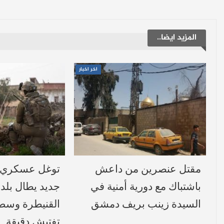
المزيد ايضا..
اخر اخبار
مقتل عنصرين من داعش
توغل عسكري إ
باشتباك مع دورية أمنية في
جديد يطال بلد
السيدة زينب بريف دمشق
القنيطرة وسط
تفتيش دقيقة