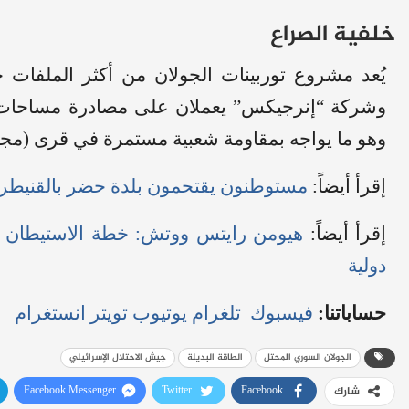
خلفية الصراع
يُعد مشروع توربينات الجولان من أكثر الملفات ج
وشركة “إنرجيكس” يعملان على مصادرة مساحات شا
وهو ما يواجه بمقاومة شعبية مستمرة في قرى (مجد
إقرأ أيضاً:
مستوطنون يقتحمون بلدة حضر بالقنيطرة
إقرأ أيضاً:
هيومن رايتس ووتش: خطة الاستيطان 
دولية
حساباتنا:
فيسبوك
تلغرام
يوتيوب
تويتر
انستغرام
الجولان السوري المحتل
الطاقة البديلة
جيش الاحتلال الإسرائيلي
Facebook Messenger
Twitter
Facebook
شارك