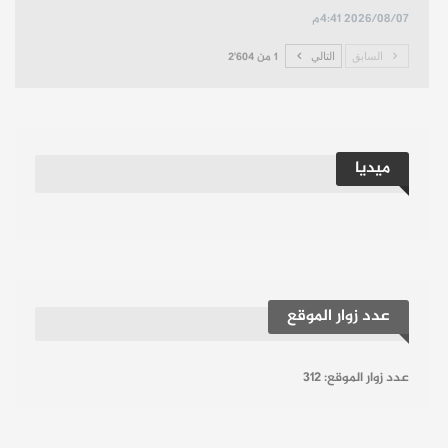
2026/08/07 4:41م
السابق
التالي
1 من 2٬604
ميديا
عدد زوار الموقع
عدد زوار الموقع:
312