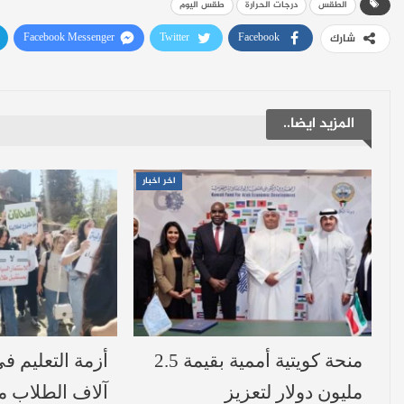
الطقس
درجات الحرارة
طقس اليوم
Facebook Messenger
Twitter
Facebook
شارك
المزيد ايضا..
اخر اخبار
منحة كويتية أممية بقيمة 2.5
أزمة التعليم ف
مليون دولار لتعزيز
آلاف الطلاب 