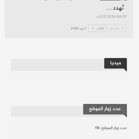
تُهدد…
2026/08/07 3:22م
السابق
التالي
1 من 2٬603
ميديا
عدد زوار الموقع
عدد زوار الموقع:
118