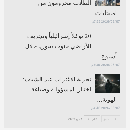
الطلاب محرومون من
حساباتنا:
فيسبوك
تلغرام
يوتيوب
تويتر
انستغرام
امتحانات…
2026/08/07 7:33م
20 توغلاً إسرائيلياً وتجريف
للأراضي جنوب سوريا خلال
أسبوع
2026/08/07 6:30م
تجربة الاغتراب عند الشباب:
اختبار المسؤولية وصياغة
الهوية…
2026/08/07 4:46م
السابق
التالي
1 من 2٬603