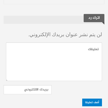
ريال مدريد: كلاسيكو الجراح
وغرفة ملابس “منفجرة”
اترك رد
يأتي حديث مورينيو في توقيت حساس جداً
للنادي الملكي، الذي يستعد لخوض “كلاسيكو”
لن يتم نشر عنوان بريدك الإلكتروني.
الأرض في “كامب نو” وسط ظروف هي
الأصعب منذ سنوات:
تصدع داخلي:
تقارير تتحدث عن “شجار”
هز أركان غرفة الملابس بين فيدي
فالفيردي وأوريلين تشواميني.
أزمة مبابي:
الضغوط الخانقة التي تلاحق
النجم الفرنسي كيليان مبابي وتأثيرها على
الأداء الجماعي.