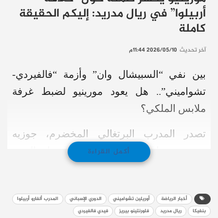
أربيلوا” في ريال مدريد: إليكم الحقيقة
كاملة
آخر تحديث
2026/05/10 11:44م
بين نفي “السبيشال وان” وأزمة “فالفيردي-
تشواميني”.. هل يعود مورينيو لضبط غرفة
ملابس الملكي؟
تصدر المدرب البرتغالي المخضرم، جوزيه
مورينيو، عناوين الصحف الرياضية صباح اليوم،
أكمل القراءة
بعد مؤتمر صحفي “عاصف” عقده للحديث عن
مباراة فريقه بنفيكا ضد سبورتينغ براغا.
أخبار الرياضة
أوريلين تشواميني
الدوري الإسباني
المدرب ألفارو أربيلوا
لكن اهتمام الصحفيين انصب بالكامل على أنباء
بنفيكا
ريال مدريد
فلورنتينو بيريز
فيدي فالفيردي