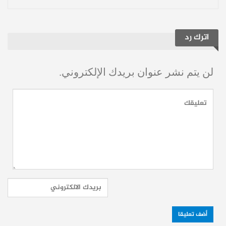
وصل إليه الشرع وسلطته في عام واحد
وهو :
اترك رد
الانفصال عن الواقع وجنون العظمة
والفساد المالي
لن يتم نشر عنوان بريدك الإلكتروني.
– هناك ٥٠٠ شقة في مدينة اللاذقية بنتها
الإمارات بعد الزلزال كلها فارغة وهذا
فيديو لها…
pic.twitter.com/RpLvqVF8Sh
— أس الصراع في الشام
February 9, 2026
(@asseraaalsham)