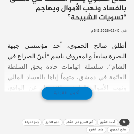
بالفساد ونهب الأموال ويهاجم
“تسويات الشبيحة”
في
2026/02/10 5:12م
أطلق صالح الحموي، أحد مؤسسي جبهة
النصرة سابقاً والمعروف باسم “أسّ الصراع في
الشام”، سلسلة اتهامات حادة بحق السلطة
القائمة في دمشق، متهماً إياها بالفساد المالي
ونهب الأموال العامة، والانفصال عن الواقع،
أكمل القراءة
وعقد تسويات مع شخصيات مرتبطة بالنظام
السابق على حساب مطالب السوريين.
أحمد الشرع
أس الصراع في الشام
حازم الشرع
رامز الخياط
وقال الحموي، في منشور مطوّل، إن ما احتاجه
صالح الحموي
ماهر الشرع