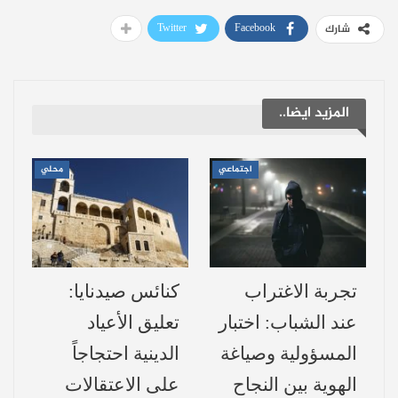
بشار الأسد للوصول إليه خلال عشرين عاماً،
Twitter
Facebook
شارك
“وصلت إليه سلطة أحمد الشرع خلال عام
واحد”، مشيراً إلى أن هذا كلام كبار صنّاع القرار
في الغرب على حد تعبيره، مشيراً إلى ما وصفه
المزيد ايضا..
بـ جنون العظمة والفساد المالي وتجاهل معاناة
السوريين.
اجتماعي
محلي
ملف الشقق بعد الزلزال:
واتهم الحموي السلطة برفض إسكان النازحين
في شقق سكنية جاهزة، قائلاً إن 500 شقة في
تجربة الاغتراب
كنائس صيدنايا:
مدينة اللاذقية بنتها الإمارات بعد الزلزال ما تزال
عند الشباب: اختبار
تعليق الأعياد
فارغة، بزعم أن السلطة تريد بيعها وتأمين
المسؤولية وصياغة
الدينية احتجاجاً
أموال للخزينة.
الهوية بين النجاح
على الاعتقالات