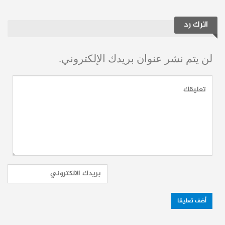
وطرطوس وحمص وحماة، من بينهن خمس
سيدات وثلاث فتيات من الطائفة العلوية.
اترك رد
توثيقات إضافية: ترهيب للأهالي وتقصير
حكومي
لن يتم نشر عنوان بريدك الإلكتروني.
أضاف البيان أن “اللجنة الدولية المستقلة
للتحقيق بشأن سوريا” وثّقت في تقرير آب/
أغسطس 2025، خطف ست نساء من الطائفة
العلوية على يد جهات مجهولة، وسط تقارير عن
عشرات الحالات الأخرى لم تُكشف بعد، إلى
جانب استخدام بعض الفصائل المسلحة خطاباً
طائفياً ضد المختطفات.
كما أشار إلى تعرض بعض عائلات الضحايا