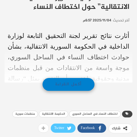
الانتقالية” حول اختطاف النساء
آخر تحديث
2025/11/04 6:57م
أثارت نتائج تقرير لجنة التحقيق التابعة لوزارة
الداخلية في الحكومة السورية الانتقالية، بشأن
حوادث اختطاف النساء في الساحل السوري،
موجة واسعة من الانتقادات من قبل منظمات
مدنية وحقوقية، اعتبرت أن التقرير يمثل “رسالة
أكمل القراءة
مشجعة للمجرمين” ويعكس “تقصيراً حكومياً
في حماية النساء”.
اختطاف النساء في الساحل السوري
الحكومة الانتقالية
منظمات سورية
وقالت المنظمات، في بيان مشترك وقّعته
حملات ومنظمات سورية بارزة منها “وينن”،
Twitter
Facebook
شارك