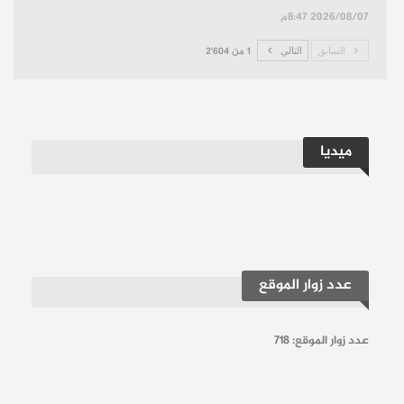
2026/08/07 8:47م
السابق
التالي
1 من 2٬604
ميديا
عدد زوار الموقع
عدد زوار الموقع:
718