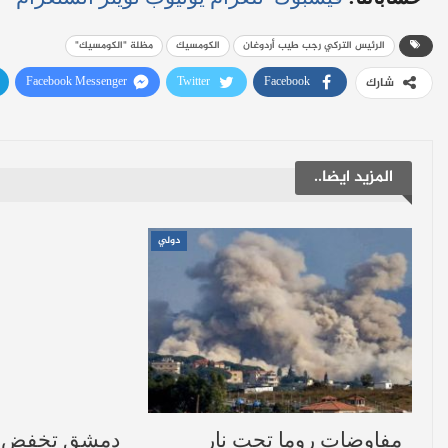
الرئيس التركي رجب طيب أردوغان
الكومسيك
مظلة "الكومسيك"
Facebook Messenger
Twitter
Facebook
شارك
المزيد ايضا..
دولي
مفاوضات روما تحت نار
دمشق تخفض وا