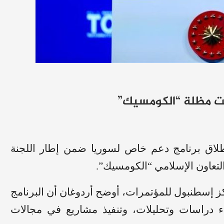
حت مظلة “الكومسيك”
اق برنامج دعم خاص لسوريا ضمن إطار اللجنة
 التعاون الإسلامي “الكومسيك”.
 الاجتماع الـ41 للجنة في مركز إسطنبول للمؤتمرات، أوضح أردوغان أن البرنامج
اء دراسات وتحليلات، وتنفيذ مشاريع في مجالات