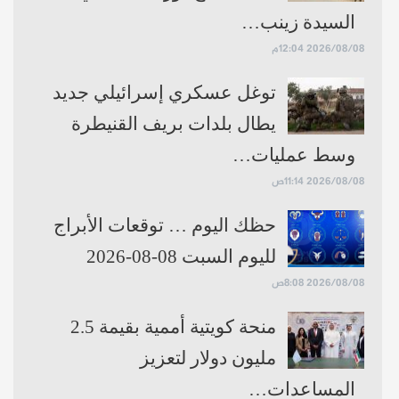
السيدة زينب…
2026/08/08 12:04م
توغل عسكري إسرائيلي جديد
يطال بلدات بريف القنيطرة
وسط عمليات…
2026/08/08 11:14ص
حظك اليوم … توقعات الأبراج
لليوم السبت 08-08-2026
2026/08/08 8:08ص
منحة كويتية أممية بقيمة 2.5
مليون دولار لتعزيز
المساعدات…