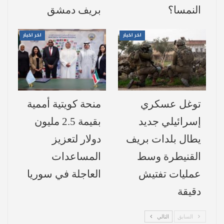
النمسا؟
بريف دمشق
تأثير زيادة السيولة الدولارية:
تسهم في
اخر اخبار
اخر اخبار
تسريع حركة الأسواق، تنشيط الإنتاج
والاستيراد، ورفع الطلب على اليد العاملة،
مما ينعكس إيجاباً على الأجور.
تأثير انكماش السيولة الدولارية:
يؤدي إلى
توغل عسكري
منحة كويتية أممية
نتائج معاكسة تماماً كتباطؤ النشاط
إسرائيلي جديد
بقيمة 2.5 مليون
الاقتصادي، تراجع الإنتاج، وارتفاع معدلات
يطال بلدات بريف
دولار لتعزيز
البطالة والفقر.
القنيطرة وسط
المساعدات
ويرى خزام أن الانخفاض الأخير للدولار لا يعكس
عمليات تفتيش
العاجلة في سوريا
تحسناً إنتاجياً حقيقياً، بل يقوده صرافون عبر
دقيقة
صفحات إلكترونية مجهولة المصدر
على منصات
السابق
التالي