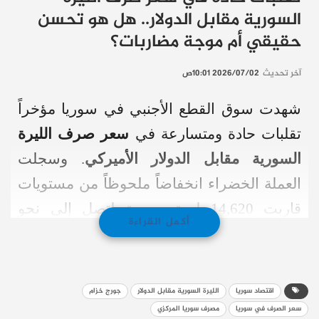
السورية مقابل الدولار.. هل هو تحسن
حقيقي أم موجة مضاربات؟
آخر تحديث
2026/07/02 10:01ص
شهدت سوق القطع الأجنبي في سوريا مؤخراً
تقلبات حادة ومتسارعة في
سعر صرف الليرة
السورية مقابل الدولار الأميركي
. وسجلت
العملة الخضراء انخفاضاً ملحوظاً من مستويات
قاربت 14,620 ليرة سورية لتصل إلى نحو
أكمل القراءة
13,100 ليرة، بتراجع بلغ 1,520 ليرة.
هذا الهبوط السريع للدولار، والذي قابله ارتفاع
اقتصاد سوريا
الليرة السورية مقابل الدولار
جورج خزام
في قيمة الليرة، أثار انقساماً واسعاً بين الخبراء
سعر الصرف في سوريا
مصرف سوريا المركزي