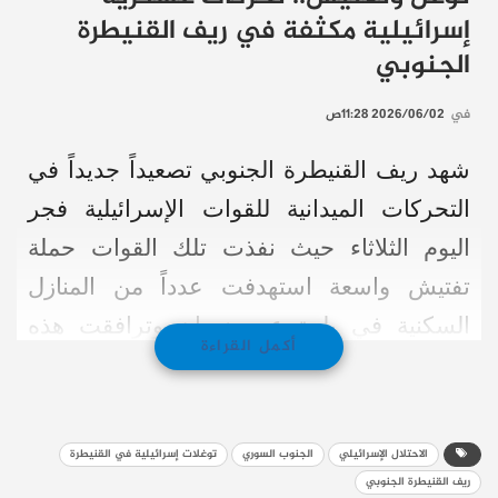
إسرائيلية مكثفة في ريف القنيطرة
الجنوبي
في
2026/06/02 11:28ص
شهد ريف القنيطرة الجنوبي تصعيداً جديداً في
التحركات الميدانية للقوات الإسرائيلية فجر
اليوم الثلاثاء حيث نفذت تلك القوات حملة
تفتيش واسعة استهدفت عدداً من المنازل
السكنية في بلدة عين زيوان وترافقت هذه
أكمل القراءة
الحملة مع انتهاكات واضحة لحرمة البيوت
وخصوصية أصحابها قبل أن تنسحب القوات
الإسرائيلية من البلدة دون تسجل أي اعتقالات
الاحتلال الإسرائيلي
الجنوب السوري
توغلات إسرائيلية في القنيطرة
أو مواجهات مسلحة بحسب ما أكده المرصد
ريف القنيطرة الجنوبي