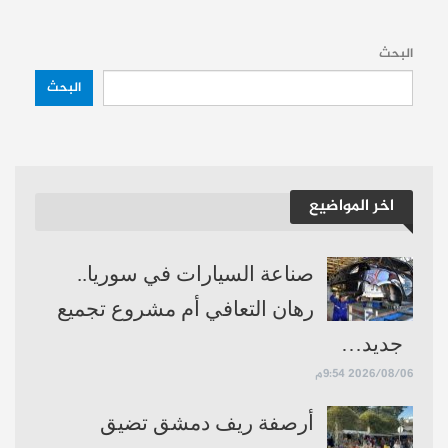
السوري؟
البحث
حساباتنا:
فيسبوك
تلغرام
يوتيوب
تويتر
انستغرام
البحث
اخر المواضيع
صناعة السيارات في سوريا..
رهان التعافي أم مشروع تجميع
جديد…
2026/08/06 9:54م
أرصفة ريف دمشق تضيق