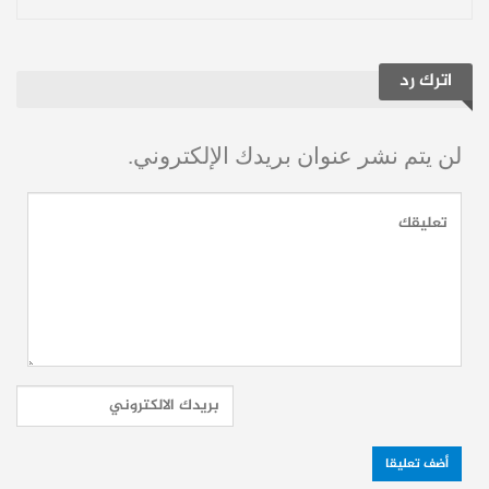
القنيطرة الجنوبي حيث ركزت عمليات التجريف
الجديدة في محيط تل عكاشة القريب من قرية
اترك رد
بريقة وذلك في إطار تنفيذ مشروع التحصينات
الإسرائيلي المعروف باسم “سوفا 53” الممتد
لن يتم نشر عنوان بريدك الإلكتروني.
بمحاذاة خط الفصل مع الجولان السوري
المحتل.
اقرأ أيضاً:
من درعا إلى القنيطرة.. كماشة
توغلات إسرائيلية تخترق الشريط الحدودي
اقرأ أيضاً:
استراتيجية الخط الأصفر: هل تفرض
إسرائيل واقعاً جغرافياً جديداً في الجنوب