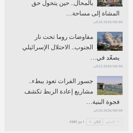
بالمحال.. حين يتحول حق
المشاة إلى مساحة…
2026/08/06 5:34م
مفاوضات روما تحت نار
الجنوب.. الاحتلال الإسرائيلي
يصعّد في…
2026/08/06 5:23م
جسور الفرات تعود ببطء..
مشاريع إعادة الربط تكشف
فجوة البنية…
2026/08/06 4:33م
السابق
التالي
1 من 2٬597