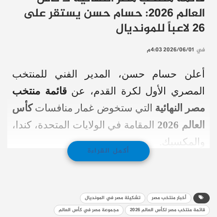
العالم 2026: حسام حسن يستقر على
26 لاعباً للمونديال
في
2026/06/01 4:03م
أعلن حسام حسن، المدير الفني للمنتخب
المصري الأول لكرة القدم، عن
قائمة منتخب
مصر النهائية
التي ستخوض غمار منافسات
كأس
العالم 2026
المقامة في الولايات المتحدة، كندا،
والمكسيك.
أكمل القراءة
وشهدت القائمة استقرار “العميد” على
26
لاعباً
، حيث كان المهاجم الشاب أقطاي عبد الله
أخبار منتخب مصر
تشكيلة مصر في المونديال
(لاعب إنبي) أبرز المستبعدين لأسباب فنية من
قائمة منتخب مصر لكأس العالم 2026
مجموعة مصر في كأس العالم