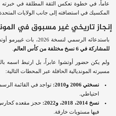
عاماً، في خطوة تعكس الثقة المطلقة في خبرته ال
المكسيك في استضافته إلى جانب الولايات المتحدة وكندا في الفترة 
إنجاز تاريخي غير مسبوق في المون
باستدعائه الرسمي لنسخة 2026، بات غييرمو أوتشوا
للمشاركة في 6 نسخ مختلفة من كأس العالم
.
ولم يكن حضور أوتشوا عابراً، بل ارتبط اسمه ب
مسيرته المونديالية الحافلة عبر المحطات التالية:
نسختي 2006 و2010:
تواجد في القائمة الرسم
احتياطي.
نسخ 2014، 2018، و2022:
فيها مستويات خارقة.