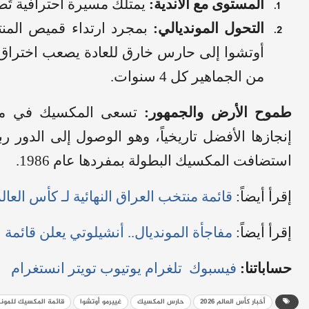
المستوى مع الأندية:
يمتلك مسيرة احترافية تُصن
التحول المونديالي:
بمجرد ارتداء قميص المن
أوتشوا إلى حارس خارق للعادة يصعب اختراق شب
من الجماهير كل 4 سنوات.
طموح الأرض والجمهور:
إنجازها الأفضل تاريخياً، وهو الوصول إلى الدور ر
استضافت المكسيك البطولة بمفردها عام 1986.
إقرأ أيضاً:
قائمة منتخب العراق النهائية لـ كأس العالم: أرنولد يس
إقرأ أيضاً:
مفاجأة المونديال.. أنشيلوتي يعلن قائمة البرازيل لكأس الع
حساباتنا:
فيسبوك
تلغرام
يوتيوب
تويتر
انستغرام
أخبار كأس العالم 2026
حارس المكسيك
غييرمو أوتشوا
قائمة المكسيك للمون