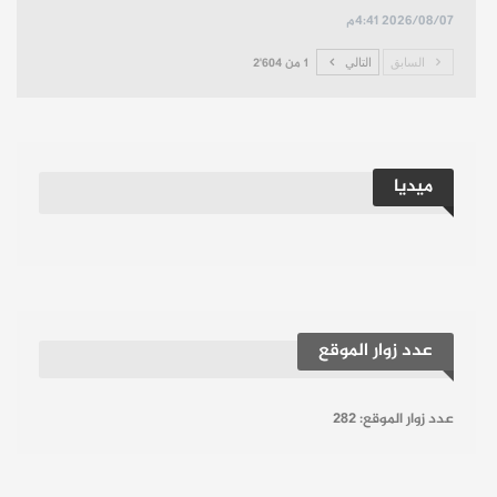
2026/08/07 4:41م
السابق
التالي
1 من 2٬604
ميديا
عدد زوار الموقع
عدد زوار الموقع:
282