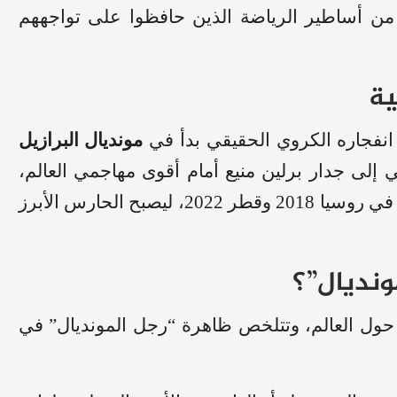
 من أساطير الرياضة الذين حافظوا على تواجههم
ية
ن انفجاره الكروي الحقيقي بدأ في
مونديال البرازيل
إلى جدار برلين منيع أمام أقوى مهاجمي العالم،
وواصل تقديم عروضه الأسطورية كحارس أساسي في روسيا 2018 وقطر 2022، ليصبح الحارس الأبرز
مونديال”؟
 حول العالم، وتتلخص ظاهرة “رجل المونديال” في