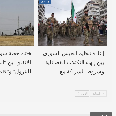
ميداني
إعادة تنظيم الجيش السوري
70% حصة سو
بين إنهاء التكتلات الفصائلية
الاتفاق بين “ا
وشروط الشراكة مع…
للبترول” و”HKN”…
السابق
التالي