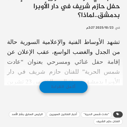
حفل حازم شريف في دار الأوبرا
بدمشق..لماذا؟
في
2025/10/23 3:27م
تشهد الأوساط الفنية والإعلامية السورية حالة
من الجدل والغضب الواسع، عقب الإعلان عن
إقامة حفل غنائي ومسرحي بعنوان “عادت
شمس الحرية” للفنان حازم شريف في دار
الأوبرا بدمشق، مساء اليوم الخميس 23 تشرين
أكمل القراءة
الأول/أكتوبر.
ويأتي هذا الحفل، الذي تنظمه شركة “Just
"عادت شمس الحرية"
أخبار الفنانين السوريين
الرئيس السابق بشار الأسد
Married” بالتعاون مع الهيئة الدولية لحماية
الفنان حازم الشريف
المدنيين في هولندا، ليثير موجة من الانتقادات