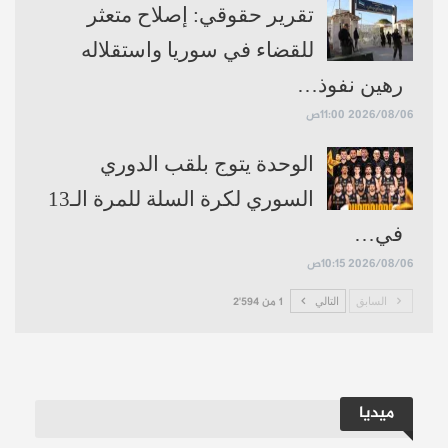
تقرير حقوقي: إصلاح متعثر
للقضاء في سوريا واستقلاله
رهين نفوذ…
2026/08/06 11:00ص
الوحدة يتوج بلقب الدوري
السوري لكرة السلة للمرة الـ13
في…
2026/08/06 10:15ص
السابق
التالي
1 من 2٬594
ميديا