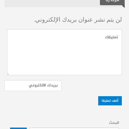
اترك رد
والروح الوطنية، من خلال فصول تتنوع بين
الأغنية التراثية والمشاهد الدرامية واللوحات
لن يتم نشر عنوان بريدك الإلكتروني.
الجماعية، بمشاركة فرقة موسيقية يقودها
المايسترو عدنان فتح الله.
ويعكس الجدل الدائر حول الحفل الانقسام
العميق في الشارع السوري، بين من يرى فيه
نشاطاً فنياً عادياً.
ومن يعتبره محاولة جديدة لتلميع رموز دعمت
النظام السابق خلال سنوات الحرب، في ظل
بقاء جراح السوريين مفتوحة وذاكرتهم مثقلة
بالوجع.
البحث