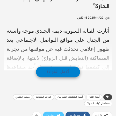
الحارة”
في
2025/11/22 10:15ص
أثارت الفنانة السورية ديمة الجندي موجة واسعة
من الجدل على مواقع التواصل الاجتماعي بعد
ظهور إعلامي تحدثت فيه عن موقفها من تجربة
المساكنة (التعايش قبل الزواج) لابنتها، بالإضافة
إلى كشفها تفاصيل حصرية حول أحد مشاهدها
أكمل القراءة
الشهيرة في الدراما السورية.
تصريح المساكنة: “هي حرة،
لكنني لا أقبله لنفسي”
أخبار الفن
أخبار الفنانين السوريين
الدراما السورية
ديمة الجندي
مسلسل "باب الحارة"
خلال استضافتها عبر محطة “LTV” اللبنانية،
Twitter
Facebook
شارك