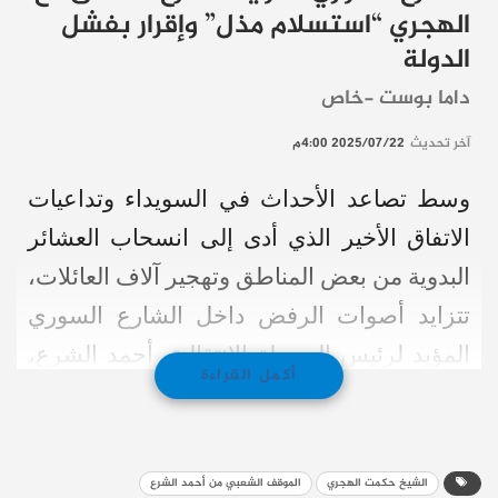
الهجري “استسلام مذل” وإقرار بفشل
الدولة
داما بوست -خاص
آخر تحديث
2025/07/22 4:00م
وسط تصاعد الأحداث في السويداء وتداعيات
الاتفاق الأخير الذي أدى إلى انسحاب العشائر
البدوية من بعض المناطق وتهجير آلاف العائلات،
تتزايد أصوات الرفض داخل الشارع السوري
المؤيد لرئيس المرحلة الانتقالية، أحمد الشرع،
أكمل القراءة
الذي يعتبر الاتفاق رضوخًا غير مشروط لشروط
الشيخ حكمت الهجري أحد أبرز مشايخ الرئاسة
الروحية لطائفة الموحدين الدروز في السويداء.
الشيخ حكمت الهجري
الموقف الشعبي من أحمد الشرع