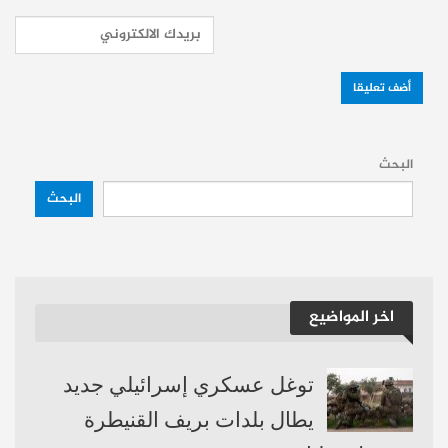
بل ظهرت علنًا على الأرض. الإعلام الرسمي
يحاول تصوير الاتفاق على أنه خطوة نحو السلم
الأهلي، لكن الواقع على الأرض يشي بغير ذلك:
عائلات بدوية هجّرت قسرًا تحت غطاء “تحرير
محتجزين”، دون أي ضمانات حقيقية للعودة.
البحث
البحث
وزراء ومسؤولون حكوميون جلسوا في العراء
على أطراف السويداء التي منعوا من دخولها
بأوامر من الشيخ الهجري في مشهد وصفه
اخر المواضيع
كثيرون بـ”المهين”، ما اعتُبر دلالة واضحة على
عجز السلطة عن فرض سيادتها داخل
توغل عسكري إسرائيلي جديد
المحافظة.
يطال بلدات بريف القنيطرة
الجيش ينتشر حول محافظة انسحبت من سلطة