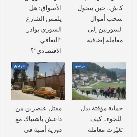
السورية.
كاش.. حين يتحول
الأسواق: هل
سحب أموال
يلمس الشارع
خذلان عربي مقصود
السوريين إلى
السوري بوادر
الشارع المؤيد يقرأ دخول بعض القوى العربية
معاملة إضافية
“التعافي
على خط الأزمة في السويداء كخطوة تهدف
الاقتصادي”؟
إلى تفكيك البلاد، ومنع أي نموذج ثوري ناجح، مع
سياسي
اخر اخبار
الإصرار على إبقاء سوريا مثالًا للفوضى
والتدمير، يُستخدم لتخويف شعوب المنطقة من
التغيير.
تفوق درزي واضح بتدخل إسرائيلي
حماية مؤقتة بدل
مقتل عنصرين من
اللجوء.. كيف
داعش باشتباك مع
التدخل الإسرائيلي في الجنوب، عبر غارات
تغيّرت معاملة
دورية أمنية في
ومسيرات، جاء في سياق تعزيز موقف الشيخ