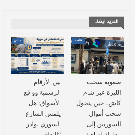
الواجهة مجدداً بعد فترة قصيرة جداً من التحسن
النسبي؛ حيث بات الخبز السيئ يتكرر يومياً
المزيد ايضا..
بشكل يعكس الإهمال، رغم المناشدات
والمطالبات المستمرة بضرورة تحسين الإنتاج
اقتصاد
محلي
وتفعيل الرقابة التموينية على عمل الفرن.
“رغيف غير ناضج”..
أوضح عدد من سكان تل براك أن الأهالي باتوا
صعوبة سحب
بين الأرقام
مجبرين على استلام مخصصاتهم من الخبز وهو
الليرة عبر شام
الرسمية وواقع
غير ناضج بالشكل الكافي (معجّن)، مما يجعله
كاش.. حين يتحول
الأسواق: هل
سريع التلف ويفقده مواصفاته القياسية، ويتحول
سحب أموال
يلمس الشارع
إلى عبء مالي إضافي على العائلات التي تعتمد
السوريين إلى
السوري بوادر
عليه كمادة أساسية لا يمكن الاستغناء عنها.
معاملة إضافية
“التعافي