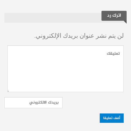
الخبز التمويني في عدة مناطق متفرقة من
اترك رد
محافظة الحسكة، وسط مخاوف حقيقية من
تفاقم أزمة الأمن الغذائي وانعكاسها المباشر
لن يتم نشر عنوان بريدك الإلكتروني.
على حياة المواطنين المنهكة أساساً.
دير الزور: ضبط 2.7 طن من
الطحين التمويني المهرب للسوق
السوداء
وفي سياق متصل بمتابعة ملف الأمن الغذائي،
نفذت مديرية التجارة الداخلية وحماية المستهلك
بريف دير الزور حملة رقابية صارمة أسفرت عن
كشف عمليات تلاعب وتهريب واسعة بمادة