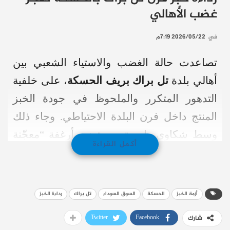
غضب الأهالي
في
2026/05/22 7:19م
تصاعدت حالة الغضب والاستياء الشعبي بين
أهالي بلدة
تل براك بريف الحسكة
، على خلفية
التدهور المتكرر والملحوظ في جودة الخبز
المنتج داخل فرن البلدة الاحتياطي. وجاء ذلك
وسط شكاوى واسعة من توزيع أرغفة “معجّنة
أكمل القراءة
ورديئة” لا تصلح للاستهلاك البشري، مما زاد من
الأعباء والمعاناة المعيشية اليومية للسكان في
المنطقة.
أزمة الخبز
الحسكة
السوق السوداء
تل براك
رداءة الخبز
وأكد أبناء البلدة أن أزمة الرغيف عادت إلى
Twitter
Facebook
شارك