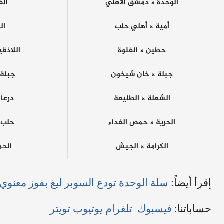
الوحدة × دمشق الأهلي
الف
أمية × أهلي حلب
ال
حطين × الفتوة
اللاذقي
جبلة × خان شيخون
جبلة 
الشعلة × الطليعة
درعا 
الحرية × حمص الفداء
حلب 
الكرامة × الجيش
الحم
إقرأ أيضاً:
سلة الوحدة تودع السوبر ليغ بفوز معنوي
حساباتنا:
فيسبوك
تلغرام
يوتيوب
تويتر