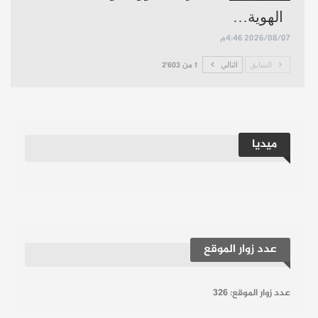
الهوية…
2026/08/07 4:46م
السابق
التالي
1 من 2٬603
ميديا
عدد زوار الموقع
عدد زوار الموقع:
326