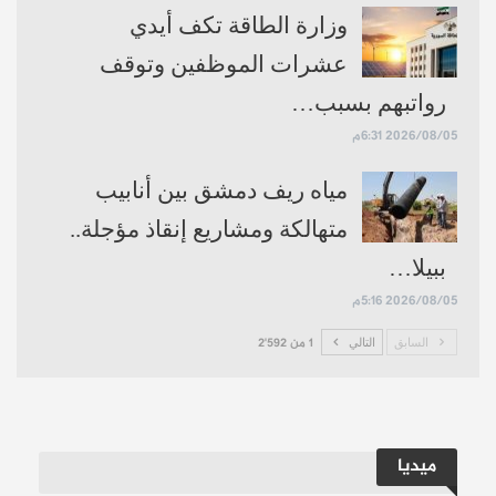
وزارة الطاقة تكف أيدي
عشرات الموظفين وتوقف
رواتبهم بسبب…
2026/08/05 6:31م
مياه ريف دمشق بين أنابيب
متهالكة ومشاريع إنقاذ مؤجلة..
ببيلا…
2026/08/05 5:16م
السابق
التالي
1 من 2٬592
ميديا