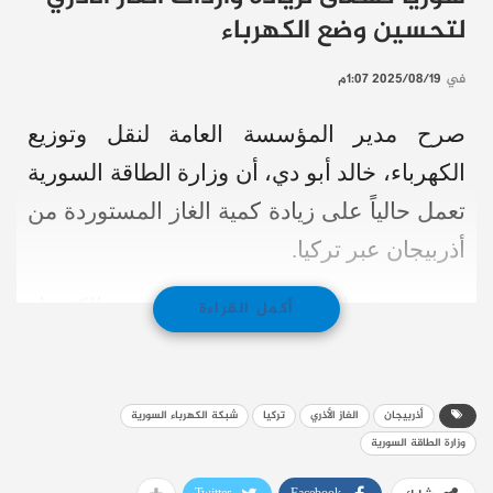
لتحسين وضع الكهرباء
في
2025/08/19 1:07م
صرح مدير المؤسسة العامة لنقل وتوزيع
الكهرباء، خالد أبو دي، أن وزارة الطاقة السورية
تعمل حالياً على زيادة كمية الغاز المستوردة من
أذربيجان عبر تركيا.
وتهدف هذه الخطوة إلى تحسين وضع الكهرباء
أكمل القراءة
المتردي في البلاد وزيادة ساعات التوصيل
للمواطنين.
أذربيجان
الغاز الأذري
تركيا
شبكة الكهرباء السورية
تحديات حالية ووعود مستقبلية
وزارة الطاقة السورية
أوضح أبو دي لموقع “نورث برس” أن الوزارة