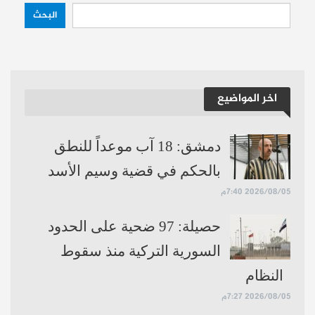
السوداء لفضح وهم حل أزمة الكهرباء
البحث
اقرأ أيضاً:
تحسُّن إنتاج الكهرباء لم يتحقق بعد
رغم استلام كامل كمية الغاز الأذري..ما القصة؟
اخر المواضيع
حساباتنا:
فيسبوك
تلغرام
يوتيوب
دمشق: 18 آب موعداً للنطق
بالحكم في قضية وسيم الأسد
2026/08/05 7:40م
حصيلة: 97 ضحية على الحدود
السورية التركية منذ سقوط
النظام
2026/08/05 7:27م