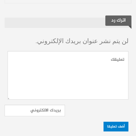
الأحمر، إلى اتخاذ خطوات عاجلة تشمل:
اترك رد
الضغط الدبلوماسي والحقوقي:
لإجبار
سلطات الاحتلال على الإطلاق الفوري
لن يتم نشر عنوان بريدك الإلكتروني.
لجميع المعتقلين دون قيد أو شرط.
كشف أماكن الاحتجاز:
الإفصاح عن ظروف
اعتقالهم وضمان سلامتهم الجسدية وتوفير
الرعاية الطبية الفورية لهم.
التدخل الميداني للصليب الأحمر:
الدخول
الفوري إلى مراكز الاحتجاز الإسرائيلية
للاطمئنان على سلامة المختطفين، ولا
سيما من تعرضوا لإصابات بالرصاص أو
الشظايا خلال عمليات الاعتقال البرية.