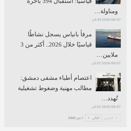
قياسياً: استقبال 394 باخرة
ووفقاً لأحدث تقرير حقوقي صادر عن
مركز
ومناولة…
“سجل” لحقوق الإنسان
لشهر نيسان الفائت،
2026/08/07 4:39م
تم توثيق
254 انتهاكاً إسرائيلياً
، في ثاني أعلى
مرفأ بانياس يسجل نشاطًا
حصيلة شهرية منذ مطلع العام الجاري، وتوزعت
قياسيًا خلال 2026.. أكثر من 3
جغرافياً كالتالي:
ملايين…
2026/08/07 3:22م
عدد
المحافظة
الانتهاكات
طبيعة النشاط العسكري الإسرائيلي
السورية
اعتصام أطباء مشفى دمشق:
الموثقة
مطالب مهنية وضغوط تشغيلية
توغلات برية واسعة، مداهمات،
محافظة
213
تُهدد…
وإقامة حواجز عسكرية ثابتة
القنيطرة
انتهاكاً
ومتنقلة.
2026/08/07 3:22م
عمليات خطرة تشمل القصف
السابق
التالي
1 من 2٬603
محافظة
32 انتهاكاً
المدفعي، التوغلات، والتحليق
درعا