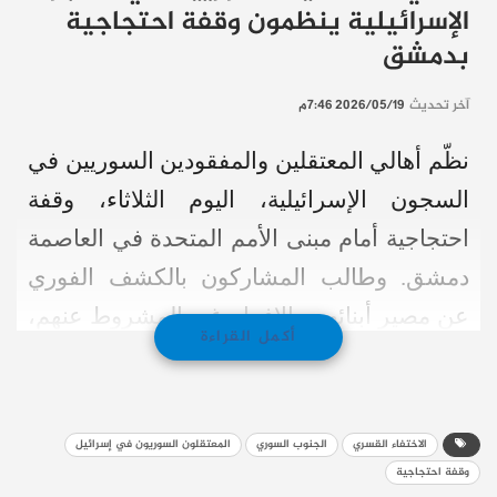
الإسرائيلية ينظمون وقفة احتجاجية
بدمشق
آخر تحديث
2026/05/19 7:46م
نظّم أهالي المعتقلين والمفقودين السوريين في
السجون الإسرائيلية، اليوم الثلاثاء، وقفة
احتجاجية أمام مبنى الأمم المتحدة في العاصمة
دمشق. وطالب المشاركون بالكشف الفوري
عن مصير أبنائهم والإفراج غير المشروط عنهم،
أكمل القراءة
داعين المنظمات الدولية والحقوقية إلى تحمل
مسؤولياتها القانونية والضغط على سلطات
الاحتلال الإسرائيلي.
الاختفاء القسري
الجنوب السوري
المعتقلون السوريون في إسرائيل
وقفة احتجاجية
تفاصيل اختطاف 47 مدنياً سورياً