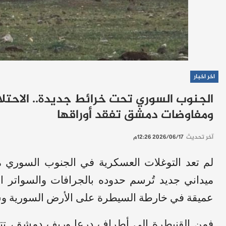
اخر اخبار
الجنوب السوري تحت خرائط جديدة.. الاحتلا
ومفاوضات دمشق تفقد أوراقها
آخر تحديث
2026/06/17 12:26م
لم تعد التوغلات العسكرية في الجنوب السوري مج
ميداني جديد تُرسم حدوده بالجرافات والسواتر ا
عميقة في خارطة السيطرة على الأرض السورية وسط
فمن القنيطرة إلى أطراف درعا وريف دمشق، تتوسع