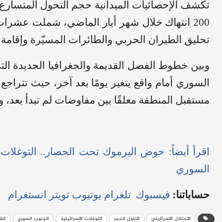
تكشف الإحصائيات الميدانية حجم التحول المتسار
200 انتهاك خلال شهر أيار الماضي، شملت عشرا
تحليق الطيران الحربي والطائرات المسيّرة وإقامة
وبين خطوط الفصل القديمة والجغرافيا الجديدة الت
السوري أمام واقع يتغير يومًا بعد آخر، حيث تتراجع 
مستقبل المنطقة معلقًا بين مفاوضات لم تبدأ بعد، 
اقرأ أيضاً:
حوض اليرموك تحت الحصار.. التوغلات 
السوري
حساباتنا:
فيسبوك
تلغرام
يوتيوب
تويتر
انستغرام
الاحتلال الاسرائيلي
التلول الحمر
التوغلات الاسرائيلية
الجنوب السوري
الق