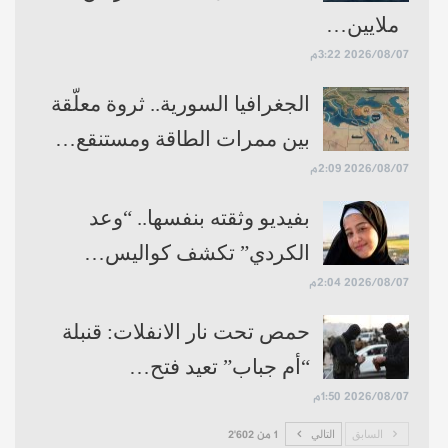
ملايين…
2026/08/07 3:22م
الجغرافيا السورية.. ثروة معلّقة
بين ممرات الطاقة ومستنقع…
2026/08/07 2:09م
بفيديو وثقته بنفسها.. “وعد
الكردي” تكشف كواليس…
2026/08/07 2:04م
حمص تحت نار الانفلات: قنبلة
“أم جباب” تعيد فتح…
2026/08/07 1:50م
السابق
التالي
1 من 2٬602