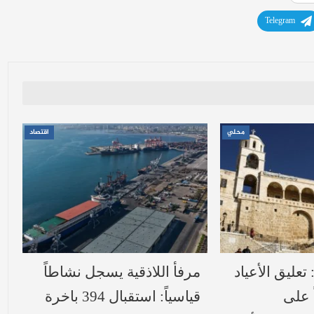
Telegram
محلي
اقتصاد
تعليق الأعياد
مرفأ اللاذقية يسجل نشاطاً
ً على
قياسياً: استقبال 394 باخرة