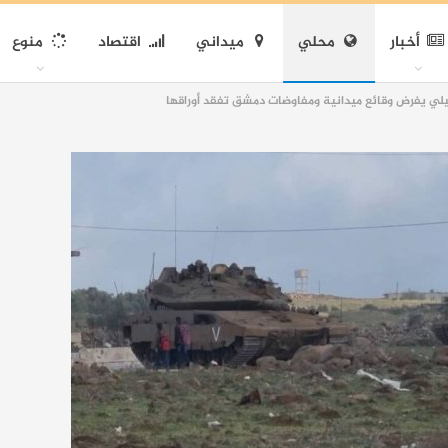
أخبار
محلي
ميداني
اقتصاد
منوع
ئيلي يفرض وقائع ميدانية ومفاوضات دمشق تفقد أوراقها