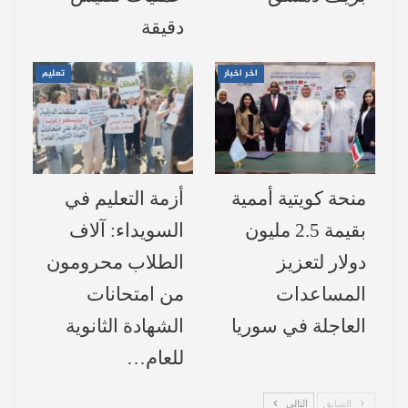
المنصة بأنها “القشة التي قصمت ظهر
دقيقة
الموسم”، بعدما تحولت الإجراءات الرقمية إلى
اخر اخبار
تعليم
عبء مالي يضاف إلى كلفة الإنتاج المرتفعة
أصلاً.
كلفة الانتظار: حين يتحول الوقت إلى خسارة
منحة كويتية أممية
أزمة التعليم في
لا تقف الأزمة عند حدود التقنية، بل تمتد إلى
بقيمة 2.5 مليون
السويداء: آلاف
سلسلة طويلة من التكاليف المتراكمة. فالتأخير
دولار لتعزيز
الطلاب محرومون
في الحصول على موعد التسليم يعني بقاء
المساعدات
من امتحانات
الجرارات والشاحنات في حالة انتظار قد تمتد
العاجلة في سوريا
الشهادة الثانوية
لأيام، ما يرفع كلفة النقل إلى مستويات تفوق
للعام…
قدرة المزارعين على الاحتمال.
السابق
التالي