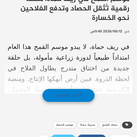
رقمية تُثقل الحصاد وتدفع الفلاحين
نحو الخسارة
في
2026/06/12 11:40ص
في ريف حماة، لا يبدو موسم القمح هذا العام
امتداداً طبيعياً لدورة زراعية مأمولة، بل حلقة
جديدة من اختناق متدرج يطاول الفلاح في
لحظة الذروة. فبين أرض أنهكها الإنتاج، ومنصة
إلكترونية تتعثر في أبسط شروط الوصول،
أكمل القراءة
تتشكل معادلة قاسية تجعل من الحصاد بداية
أزمة لا نهايتها.
حصاد القمح
مدينة حماة
موسم الحصاد
منصة التسويق: تقنية تعيد إنتاج العجز