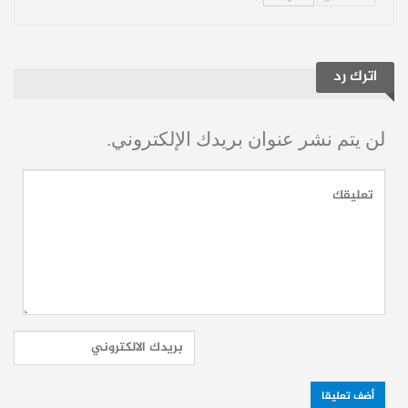
ويشير عاملون في القطاع الزراعي إلى أن
كلفة نقل الطن الواحد تتضاعف بفعل هذا
الانتظار، ما يدفع بعض الفلاحين إلى تفريغ
اترك رد
محصولهم على الأرض لتجنب مزيد من النفقات،
في مشهد يعكس هشاشة البنية اللوجستية
لن يتم نشر عنوان بريدك الإلكتروني.
المحيطة بالموسم الزراعي.
غياب التخزين: المحصول في مواجهة العراء
تتفاقم الأزمة مع غياب شبه كامل لمراكز
التخزين المؤقت، ما يضع المزارعين أمام
خيارين أحلاهما مرّ: إما تحمل تكاليف التعبئة
والتخزين الخاصة، أو ترك المحصول عرضة
للعوامل الطبيعية والسرقة والحرائق.