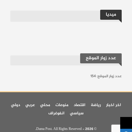
وفي المحصلة، يبدو موسم القمح في ريف حماة
ميديا
أقرب إلى اختبار قاسٍ لمنظومة الإنتاج بأكملها،
حيث لا يُقاس الفشل فقط بما يُحصد من غلة،
بل بما يُهدر من تعب، وما يُفقد من قدرة الفلاح
على الاستمرار في دورة زراعية تتآكل من
عدد زوار الموقع
أطرافها عاماً بعد آخر.
عدد زوار الموقع:
154
اقرأ أيضاً:
حماة تستعد لاستلام 88 ألف طن من
اخر اخبار
رياضة
اقتصاد
منوعات
محلي
عربي
دولي
القمح في موسم الحصاد الحالي
سياسي
انفوغراف
حساباتنا:
فيسبوك
تلغرام
يوتيوب
تويتر
انستغرام
© 2026 - Dama Post. All Rights Reserved.