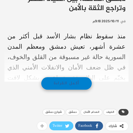
وتراجع الثقة بالأمن
في
2025/10/11 9:18م
منذ سقوط نظام بشار الأسد قبل أكثر من
عشرة أشهر، تعيش دمشق ومعظم المدن
السورية حالة غير مسبوقة من القلق والخوف،
في ظل ضعف الأمان والانفلات الأمني الذي
يخيّم على البلاد. فقد تصاعدت بشكل لافت
أكمل القراءة
حوادث الخطف والسرقة والقتل، إلى جانب
النزاعات الفردية والتصفيات الشخصية التي
تجري خارج سلطة القانون.
الخوف
انعدام الآمان
دمشق
شوارع دمشق
وبحسب “المرصد السوري لحقوق الإنسان”، تم
Twitter
Facebook
شارك