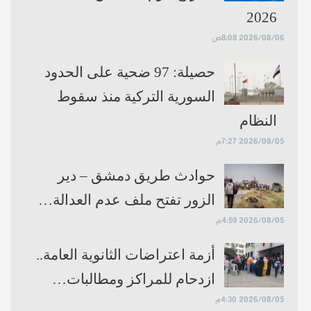
2026
2026/08/06 8:08ص
حصيلة: 97 ضحية على الحدود
السورية التركية منذ سقوط
النظام
2026/08/05 7:27م
حوادث طريق دمشق – دير
الزور تفتح ملف عدم العدالة…
2026/08/05 4:59م
أزمة اعتراضات الثانوية العامة..
ازدحام للمراكز ومطالبات…
2026/08/05 4:30م