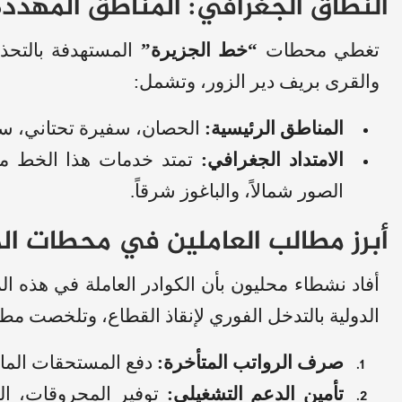
النطاق الجغرافي: المناطق المهددة 
تغطي محطات
“خط الجزيرة”
المستهدفة بالتحذ
والقرى بريف دير الزور، وتشمل:
المناطق الرئيسية:
الحصان، سفيرة تحتاني، سف
الامتداد الجغرافي:
تمتد خدمات هذا الخط من م
الصور شمالاً، والباغوز شرقاً.
أبرز مطالب العاملين في محطات الم
أفاد نشطاء محليون بأن الكوادر العاملة في هذه ا
الدولية بالتدخل الفوري لإنقاذ القطاع، وتلخصت مطال
صرف الرواتب المتأخرة:
دفع المستحقات المالي
تأمين الدعم التشغيلي:
توفير المحروقات، الز