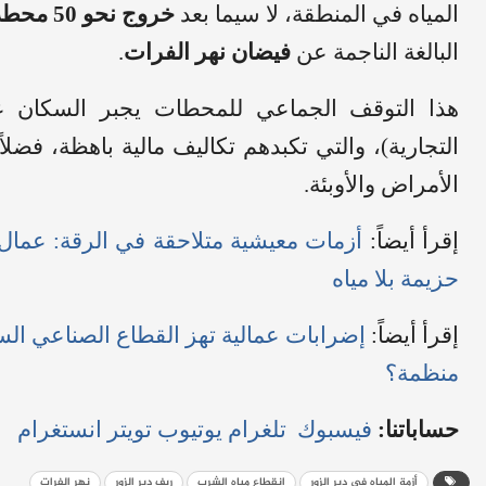
المياه في المنطقة، لا سيما بعد
خروج نحو 50 محطة مياه عن الخدمة
البالغة الناجمة عن
فيضان نهر الفرات
.
هذا التوقف الجماعي للمحطات يجبر السكان على
التجارية)، والتي تكبدهم تكاليف مالية باهظة، فضلا
الأمراض والأوبئة.
إقرأ أيضاً:
أزمات معيشية متلاحقة في الرقة: عمال ا
حزيمة بلا مياه
إقرأ أيضاً:
إضرابات عمالية تهز القطاع الصناعي الس
منظمة؟
حساباتنا:
فيسبوك
تلغرام
يوتيوب
تويتر
انستغرام
أزمة المياه في دير الزور
انقطاع مياه الشرب
ريف دير الزور
نهر الفرات