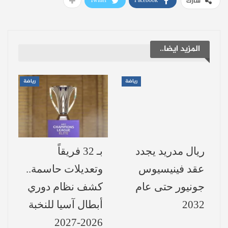
Twitter
Facebook
شارك
ثان في الدقيقة العشرين بعد صناعة من ترينت
ألكسندر أرنولد.
المزيد ايضا..
ونجح البديل كيليان مبابي في إضافة الهدف
الثالث لريال مدريد بمقصية جميلة في الدقيقة
رياضة
رياضة
(90+4) بعد صناعة من أردا غولر.
وفي الوقت المحتسب بديل من الضائع (90+2)
نجح دورتموند في تقليص النتيجة عن طريق
ريال مدريد يجدد
بـ 32 فريقاً
ماكسيمليان باير بتسديدة باغتت تيبو كورتوا.
عقد فينيسيوس
وتعديلات حاسمة..
وقلص دورتموند النتيجة مجددا من ركلة جزاء
جونيور حتى عام
كشف نظام دوري
في الدقيقة (90+8) نفذها بنجاح سيرهو
2032
أبطال آسيا للنخبة
غيراسي.
2026-2027