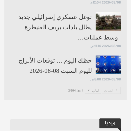
2026/08/08 12:04م
توغل عسكري إسرائيلي جديد
يطال بلدات بريف القنيطرة
وسط عمليات…
2026/08/08 11:14ص
حظك اليوم … توقعات الأبراج
لليوم السبت 08-08-2026
2026/08/08 8:08ص
السابق
التالي
1 من 2٬604
ميديا