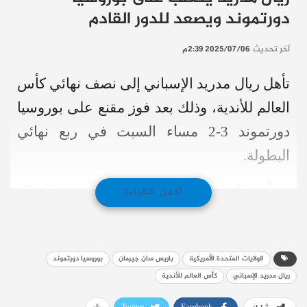
دورتموند ويصعد للدور القادم
آخر تحديث
2025/07/06 2:39م
تأهل ريال مدريد الإسباني إلى نصف نهائي كأس
العالم للأندية، وذلك بعد فوز مقنع على بوروسيا
دورتموند 3-2 مساء السبت في ربع نهائي
البطولة.
وبدأت المباراة بضغط كبير من فريق الريال
أكمل القراءة
حيث سجل لاعبه غونزالو غارسيا التقدم لريال
مدريد في الدقيقة العاشرة بعد صناعة من أردا
الولايات المتحدة الأمريكية
باريس سان جيرمان
بوروسيا دورتموند
غولر.
ريال مدريد الإسباني
كأس العالم للأندية
وعزز فران غارسيا تقدم النادي الملكي بهدف