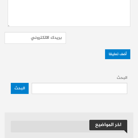
لاعبي مصر حققوا العلامة الكاملة بتسجيل 4
ركلات متتالية عن طريق:
محمود صابر
رامي ربيعة
محمد صلاح
(الذي سجلها ببراعة على
طريقة “بانينكا” الشهيرة)
حسام عبد المجيد
(ركلة الحسم)
البحث
البحث
في المقابل، أهدر ثنائي أستراليا “هاري سوتار”
و”لوكاس هيرينجتون” ركلتيهما خارج المرمى،
لتنتهي العقدة التاريخية للفراعنة مع ركلات
الترجيح التي حرمتهم سابقًا من برونزية أمم
اخر المواضيع
أفريقيا وبطاقة مونديال 2022.