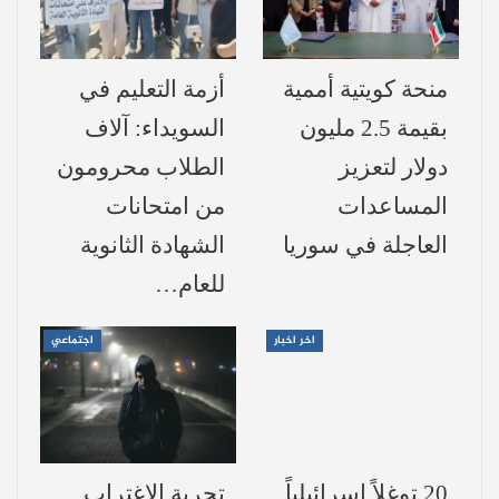
واستعاد المنتخب المصري توازنه سريعًا، وفي
الدقيقة 13 نجح
إمام عاشور
في تسجيل هدف
منحة كويتية أممية
أزمة التعليم في
التقدم بضربة رأسية متقنة مستغلًا عرضية
بقيمة 2.5 مليون
السويداء: آلاف
نموذجية من الظهير “كريم حافظ”، وهو الهدف
دولار لتعزيز
الطلاب محرومون
الثاني لعاشور في المونديال الحالي.
المساعدات
من امتحانات
وفي الشوط الثاني، أهدر “عمر مرموش”
العاجلة في سوريا
الشهادة الثانوية
فرصة محققة لتعزيز التقدم، قبل أن يستغل
للعام…
المنتخب الأسترالي ركلة حرة غير مباشرة
اخر اخبار
اجتماعي
أرسلت داخل منطقة الجزاء، ليخطئ المدافع
محمد هاني
في إبعادها ويسجل هدف التعادل
بالخطأ في مرماه بعد 10 دقائق من العودة من
الاستراحة.
20 توغلاً إسرائيلياً
تجربة الاغتراب