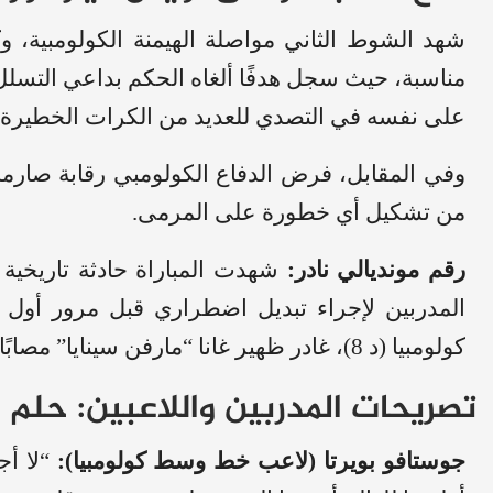
شهد الشوط الثاني مواصلة الهيمنة الكولومبية، و
مناسبة، حيث سجل هدفًا ألغاه الحكم بداعي التسل
على نفسه في التصدي للعديد من الكرات الخطيرة ف
وفي المقابل، فرض الدفاع الكولومبي رقابة صارمة
من تشكيل أي خطورة على المرمى.
رقم مونديالي نادر:
شهدت المباراة حادثة تاريخية
كولومبيا (د 8)، غادر ظهير غانا “مارفن سينايا” مصابًا في عضلات الفخذ الخلفية في الدقيقة 13.
تصريحات المدربين واللاعبين: حلم 
جوستافو بويرتا (لاعب خط وسط كولومبيا):
“لا أج