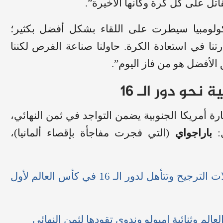
اتل على كل كرة وكأنها الأخيرة”.
لومبيا سيطرت على اللقاء بشكل أفضل بكثير؛
رتنا في استعادة الكرة. حاولنا صناعة الفرص لكننا
 الأفضل هو من فاز اليوم”.
نحو دور الـ 16
ة أمريكا الجنوبية يضمن التواجد في ثمن النهائي،
ل:
باراجواي
(التي فجرت مفاجأة بإقصاء ألمانيا)،
إنجاز تاريخي.. مصر تطيح بأستراليا بركلات الترجيح وتتأهل لدور الـ 16 في كأس العالم لأول
لم وثنائية إمبولو وندوي تقودها لثمن النهائي