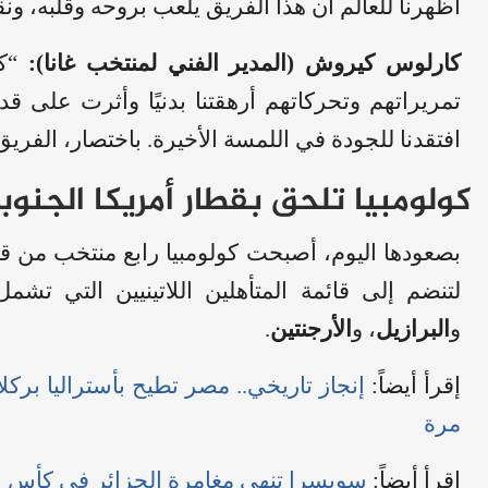
أظهرنا للعالم أن هذا الفريق يلعب بروحه وقلبه، ونق
كارلوس كيروش (المدير الفني لمنتخب غانا):
“كو
تمريراتهم وتحركاتهم أرهقتنا بدنيًا وأثرت على قد
افتقدنا للجودة في اللمسة الأخيرة. باختصار، الفريق
كولومبيا تلحق بقطار أمريكا الجنوبية 
بصعودها اليوم، أصبحت كولومبيا رابع منتخب من قار
لتنضم إلى قائمة المتأهلين اللاتينيين التي تشم
و
البرازيل
، و
الأرجنتين
.
إقرأ أيضاً:
مرة
إقرأ أيضاً:
سويسرا تنهي مغامرة الجزائر في كأس العا