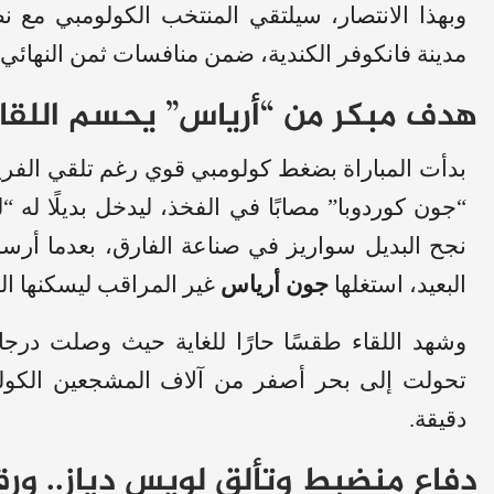
وبهذا الانتصار، سيلتقي المنتخب الكولومبي مع 
مدينة فانكوفر الكندية، ضمن منافسات ثمن النهائي.
هدف مبكر من “أرياس” يحسم اللقاء
بدأت المباراة بضغط كولومبي قوي رغم تلقي الفري
“جون كوردوبا” مصابًا في الفخذ، ليدخل بديلًا ل
البعيد، استغلها
جون أرياس
غير المراقب ليسكنها الش
دقيقة.
دفاع منضبط وتألق لويس دياز.. ورق