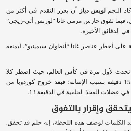
كاد النجم
لويس دياز
أن يعزز التقدم في أكثر من
ل، فيما تفوق حارس مرمى غانا “لورنس أتي-زيجي”
ي الدقائق الأخيرة.
 على أخطر عناصر غانا “أنطوان سيمينيو”، ليمنعه
 تحدث لأول مرة في كأس العالم، حيث اضطر كلا
المدربين لإجراء تبديل اضطراري قبل مرور أول 15 دقيقة بسبب الإصابة؛ فبعد خروج كوردوبا من
يتحقق وإقرار بالتفوق
د الكلمات لوصف هذه اللحظة، إنه حلم قد تحقق.