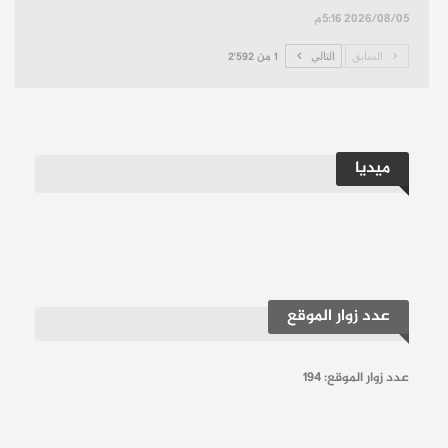
2026/08/05 5:16م
السابق
التالي
1 من 2٬592
ميديا
عدد زوار الموقع
عدد زوار الموقع:
194