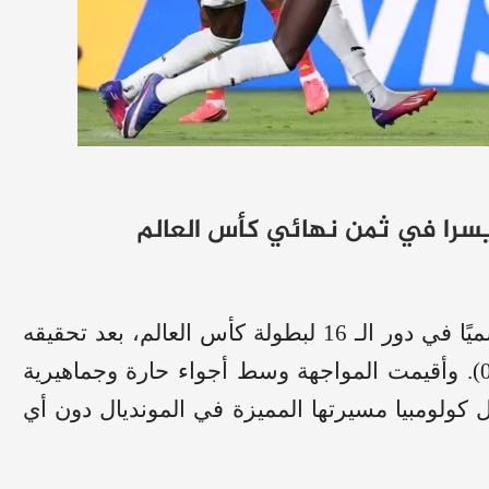
يسرا في ثمن نهائي كأس العالم
حجز منتخب كولومبيا الأول لكرة القدم مقعده رسميًا في دور الـ 16 لبطولة كأس العالم، بعد تحقيقه
فوزًا ثمينًا ومستحقًا على نظيره الغاني بنتيجة (1-0). وأقيمت المواجهة وسط أجواء حارة وجماهيرية
كولومبيا مسيرتها المميزة في المونديال دون أي