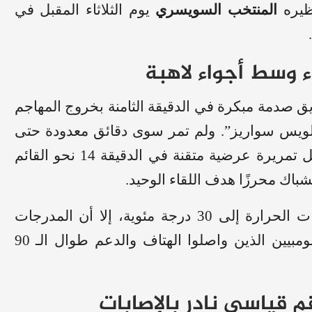
نظيره
المنتخب السويسري
يوم الثلاثاء المقبل في
 وسط أجواء لاهبة
ق صدمة مبكرة في الدقيقة الثامنة بخروج المهاجم
ه “لويس سواريز”. ولم تمر سوى دقائق معدودة حتى
نجح البديل سواريز في صناعة الفارق، بعدما أرسل تمريرة عرضية متقنة في الدقيقة 14 نحو القائم
باك محرزًا هدف اللقاء الوحيد.
وشهد اللقاء طقسًا حارًا للغاية حيث وصلت درجات الحرارة إلى 30 درجة مئوية، إلا أن المدرجات
تحولت إلى بحر أصفر من آلاف المشجعين الكولومبيين الذين واصلوا الهتاف والدعم طوال الـ 90
م قياسي نادر بالإصابات