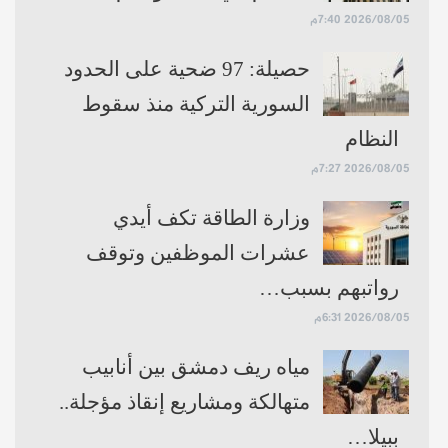
2026/08/05 7:40م
حصيلة: 97 ضحية على الحدود
السورية التركية منذ سقوط
النظام
2026/08/05 7:27م
وزارة الطاقة تكف أيدي
عشرات الموظفين وتوقف
رواتبهم بسبب…
2026/08/05 6:31م
مياه ريف دمشق بين أنابيب
متهالكة ومشاريع إنقاذ مؤجلة..
ببيلا…