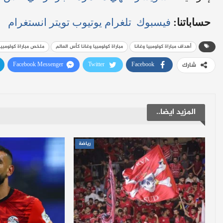
حساباتنا:
فيسبوك
تلغرام
يوتيوب
تويتر
انستغرام
أهداف مباراة كولومبيا وغانا
مباراة كولومبيا وغانا كأس العالم
ملخص مباراة كولومبيا 
Facebook Messenger
Twitter
Facebook
شارك
المزيد ايضا..
رياضة