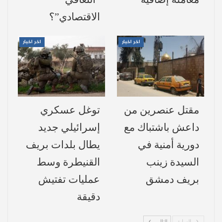
الحرائق.
الاقتصادي”؟
الرياح تعرقل الجهود ومطالبات بالمؤازرة
اخر اخبار
اخر اخبار
لا توجد نسبة للسيطرة على الحرائق حتى الآن،
حيث أصبحت
سرعة الرياح
اعتبارًا من بعد ظهر
اليوم الجمعة أحد أبرز المعوقات، إذ فاقمت
الوضع بشكل كبير وساهمت في انتشار الحرائق
مقتل عنصرين من
توغل عسكري
إلى أماكن جديدة، وفقًا لكيال.
داعش باشتباك مع
إسرائيلي جديد
دورية أمنية في
يطال بلدات بريف
طلب الدفاع المدني في اللاذقية
مؤازرة من
السيدة زينب
القنيطرة وسط
مختلف المحافظات السورية
كدمشق وحمص
بريف دمشق
عمليات تفتيش
وحلب وإدلب وحماة وطرطوس، في إطار
دقيقة
جهوده المكثفة للسيطرة على النيران وحماية
المساحات الخضراء التي تعتبر عاملًا مهمًا في
السابق
التالي