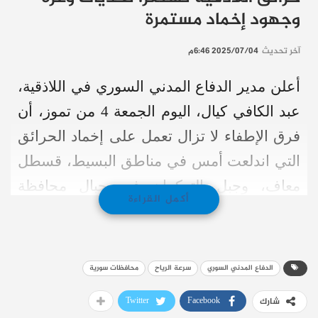
وجهود إخماد مستمرة
آخر تحديث
2025/07/04 6:46م
أعلن مدير الدفاع المدني السوري في اللاذقية،
عبد الكافي كيال، اليوم الجمعة 4 من تموز، أن
فرق الإطفاء لا تزال تعمل على إخماد الحرائق
التي اندلعت أمس في مناطق البسيط، قسطل
معاف، وجبل التركمان في جبال محافظة
أكمل القراءة
اللاذقية غربي سوريا.
تحديات هائلة تواجه فرق الإطفاء
الدفاع المدني السوري
سرعة الرياح
محافظات سورية
وصف كيال الحرائق بأنها “الأصعب” نظرًا
Twitter
Facebook
شارك
لوعورة الطرقات والتضاريس
، بالإضافة إلى