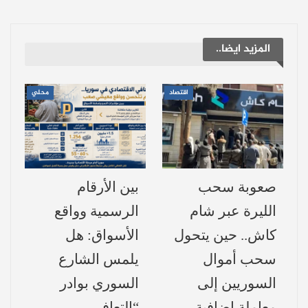
وجود الألغام والأسلحة المقذوفة غير المنفجرة
،
وعدم وجود خطوط وصول إلى بؤر النيران.
المزيد ايضا..
وأوضح أن
قطر الحرائق يتجاوز 20 كيلومترًا
،
مما أثر على بعض الطرقات الواصلة بين
اقتصاد
محلي
المناطق مثل الطرق المؤدية إلى البسيط-
قسطل معاف وقرية بيت القصير والقرى
المجاورة، مما زاد من صعوبة التعامل مع
النيران.
صعوبة سحب
بين الأرقام
الليرة عبر شام
الرسمية وواقع
يهيب الدفاع المدني بالمدنيين والسياح في
كاش.. حين يتحول
الأسواق: هل
المنطقة
تجنب سلك هذه الطرقات حاليًا
،
سحب أموال
يلمس الشارع
ويطالب السكان القريبين من المناطق الحراجية
السوريين إلى
السوري بوادر
بالحذر وإخلائها مؤقتًا
حتى يتم السيطرة على
معاملة إضافية
“التعافي