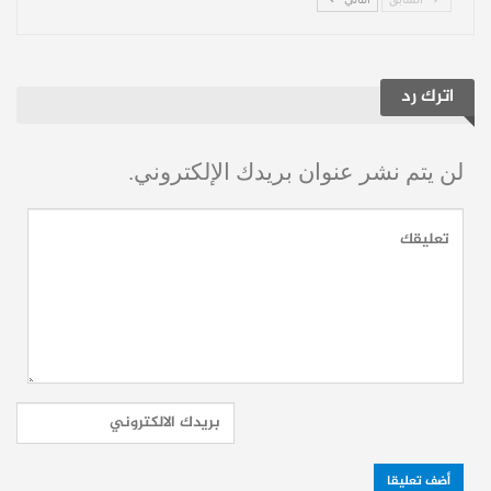
الحفاظ على التوازن البيئي. تجدر الإشارة إلى
أن الدفاع المدني كان قد أخمد أكثر من 13
اترك رد
حريقًا في مناطق مختلفة بريف اللاذقية قبل
يومين.
لن يتم نشر عنوان بريدك الإلكتروني.
ارتفاع خطير في معدل الحرائق بسوريا
تشهد محافظات سورية مختلفة اندلاع حرائق
بشكل شبه يومي، خاصة في المناطق الحراجية
والغابات. في 1 من تموز الحالي، أكد وزير
الطوارئ وإدارة الكوارث، رائد الصالح، أن
سوريا تشهد
ارتفاعًا خطيرًا في معدل اندلاع
حرائق الغابات والأحراش
.