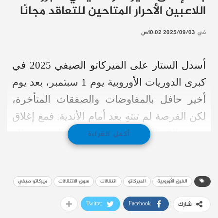
اللاعبين الأحرار المتاحين للتعاقد مجانًا
في
2025/09/03 10:02ص
أسدل الستار على الميركاتو الصيفي 2025 في
كبرى الدوريات الأوروبية يوم 1 سبتمبر، بعد يوم
أخير حافل بالمفاوضات والصفقات المتأخرة،
لكن الفرصة لم تنتهِ بعد أمام الأندية. فمع إغلاق
سوق الانتقالات رسميًا، لا تزال الفرق تملك
أكمل القراءة
خيارًا استثنائيًا يتمثل في التعاقد مع اللاعبين
الأحرار، وهم أولئك الذين لا يرتبطون بعقود مع
الفرق الأوروبية
الميركاتو
انتقالات
سوق الانتقالات
ميركاتو صيفي
أي نادٍ حاليًا.
Twitter
Facebook
شارك
هذه الفئة من اللاعبين يمكن ضمها في أي وقت