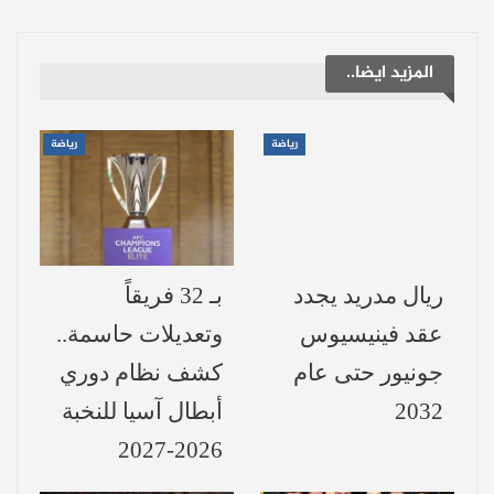
من الموسم، بشرط وجود أماكن شاغرة في
قوائم الفرق، مما يجعلها فرصة ذهبية للفرق
المزيد ايضا..
الباحثة عن تعزيز الصفوف دون دفع رسوم
انتقال.
رياضة
رياضة
حراس مرمى متاحون بالمجان
بخبرة دولية:
رغم انتهاء سوق الانتقالات الصيفية، إلا أن بعض
ريال مدريد يجدد
بـ 32 فريقاً
حراس المرمى ما زالوا متاحين مجانًا، وأبرزهم:
عقد فينيسيوس
وتعديلات حاسمة..
جونيور حتى عام
كشف نظام دوري
فران فييتيس (26 عامًا): شارك في 16 مباراة مع
2032
أبطال آسيا للنخبة
ريال بيتيس الموسم الماضي ويملك مستقبلًا
2026-2027
واعدًا.