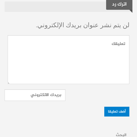
ريك كارسدورب (30 عامًا): ظهير أيمن صاحب
اترك رد
خبرة في الدوري الإيطالي مع روما.
لن يتم نشر عنوان بريدك الإلكتروني.
كيرت زوما وسيرجيو ريغيلون: لاعبان سابقان
في الدوري الإنجليزي، يمكن أن يشكلا إضافة
قوية لأي دفاع.
أجنحة ومهاجمون متاحون في
سوق اللاعبين الأحرار:
على مستوى الهجوم، تضم قائمة اللاعبين
المتاحين بعد الميركاتو أسماءً لها باع طويل في
الكرة الأوروبية:
حكيم زياش (32 عامًا): الجناح المغربي الذي
البحث