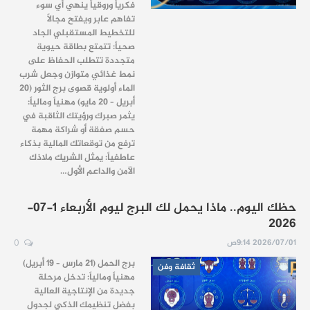
فكرياً وروقياً ينهي أي سوء
تفاهم عابر ويفتح مجالاً
للتخطيط المستقبلي الجاد
صحياً: تتمتع بطاقة حيوية
متجددة تتطلب الحفاظ على
نمط غذائي متوازن وجعل شرب
الماء أولوية قصوى برج الثور (20
أبريل – 20 مايو) مهنياً ومالياً:
يثمر صبرك ورؤيتك الثاقبة في
حسم صفقة أو شراكة مهمة
ترفع من توقعاتك المالية بذكاء
عاطفياً: يمثل الشريك ملاذك
الآمن والداعم الأول…
حظك اليوم.. ماذا يحمل لك البرج ليوم الأربعاء 1-07-
2026
2026/07/01 9:14ص
0
برج الحمل (21 مارس – 19 أبريل)
ثقافة وفن
مهنياً ومالياً: تدخل مرحلة
جديدة من الإنتاجية العالية
بفضل تنظيمك الذكي لجدول