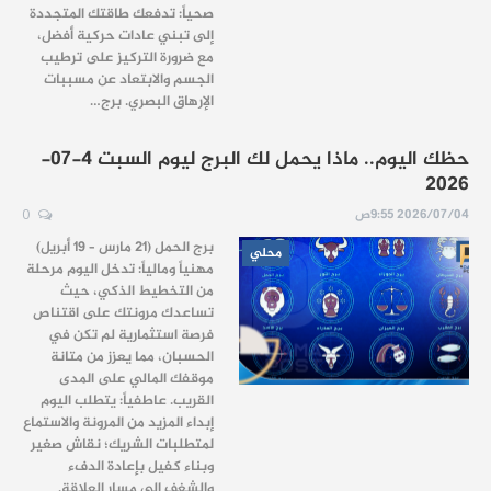
صحياً: تدفعك طاقتك المتجددة
إلى تبني عادات حركية أفضل،
مع ضرورة التركيز على ترطيب
الجسم والابتعاد عن مسببات
الإرهاق البصري. برج…
حظك اليوم.. ماذا يحمل لك البرج ليوم السبت 4-07-
2026
2026/07/04 9:55ص
0
برج الحمل (21 مارس – 19 أبريل)
محلي
مهنياً ومالياً: تدخل اليوم مرحلة
من التخطيط الذكي، حيث
تساعدك مرونتك على اقتناص
فرصة استثمارية لم تكن في
الحسبان، مما يعزز من متانة
موقفك المالي على المدى
القريب. عاطفياً: يتطلب اليوم
إبداء المزيد من المرونة والاستماع
لمتطلبات الشريك؛ نقاش صغير
وبناء كفيل بإعادة الدفء
والشغف إلى مسار العلاقة.