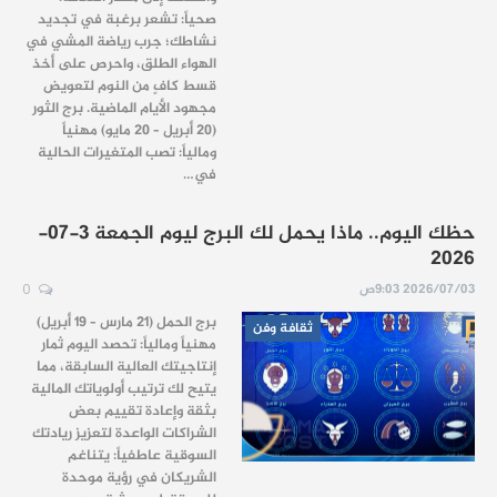
صحياً: تشعر برغبة في تجديد
نشاطك؛ جرب رياضة المشي في
الهواء الطلق، واحرص على أخذ
قسط كافٍ من النوم لتعويض
مجهود الأيام الماضية. برج الثور
(20 أبريل – 20 مايو) مهنياً
ومالياً: تصب المتغيرات الحالية
في…
حظك اليوم.. ماذا يحمل لك البرج ليوم الجمعة 3-07-
2026
2026/07/03 9:03ص
0
برج الحمل (21 مارس – 19 أبريل)
ثقافة وفن
مهنياً ومالياً: تحصد اليوم ثمار
إنتاجيتك العالية السابقة، مما
يتيح لك ترتيب أولوياتك المالية
بثقة وإعادة تقييم بعض
الشراكات الواعدة لتعزيز ريادتك
السوقية عاطفياً: يتناغم
الشريكان في رؤية موحدة