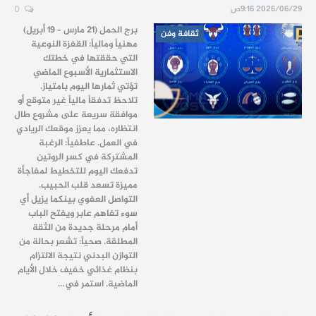
2026/06/29 9:16ص
0
برج الحمل (21 مارس – 19 أبريل)
ثقافة وفن
مهنياً ومالياً: القفزة النوعية
التي حققتها في خطتك
الاستثمارية الأسبوع الماضي
تؤتي ثمارها اليوم بامتياز.
تلاحظ تدفقاً مالياً غير متوقع أو
موافقة سريعة على مشروع طال
انتظاره، مما يعزز موقعك الريادي
في العمل. عاطفياً: الرغبة
المشتركة في كسر الروتين
تدفعك اليوم للتخطيط لمفاجأة
مميزة تسعد قلب الحبيب.
التواصل العفوي بينكما يزيل أي
سوء تفاهم عابر ويفتح الباب
أمام مرحلة جديدة من الثقة
المطلقة. صحياً: تشعر بحالة من
التوازن البدني نتيجة الالتزام
بنظام غذائي خفيف خلال الأيام
الماضية. استمر في…