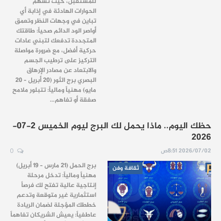
للمستقبل، حيث تسهم
الحوارات الهادئة في إذابة أي
تباين في وجهات النظر وتعمق
أواصر الود الدائم صحياً: طاقتك
المتجددة تدفعك لتبني عادات
حركية أفضل، مع ضرورة مواصلة
التركيز على ترطيب الجسم
والابتعاد عن مصادر الإرهاق
البصري برج الثور (20 أبريل – 20
مايو) مهنياً ومالياً: تتبلور ملامح
صفقة أو تفاهم…
حظك اليوم.. ماذا يحمل لك البرج ليوم الخميس 2-07-
2026
2026/07/02 8:51ص
0
برج الحمل (21 مارس – 19 أبريل)
ثقافة وفن
مهنياً ومالياً: تدخل مرحلة
إنتاجية عالية تفتح لك فرصاً
استثمارية غير متوقعة وتدعم
خططك المؤجلة لضمان الريادة
عاطفياً: يعيش الشريكان تفاهماً