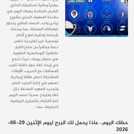
ثقافة وفن
مهنياً ومالياً: استثمارك الذكي
للفرص المتاحة يضعك اليوم في
مقدمة الصفوف لتبني مشروع
ريادي واعد. الحصاد المالي يتجاوز
توقعاتك السابقة، مما يمنحك
شجاعة إضافية لطرح أفكار
توسعية غير تقليدية تلقى
دعماً مباشراً من صناع القرار.
عاطفياً: الرومانسية العفوية
هي عنوان يومك، حيث تنجح
في إيجاد لغة حوار دافئة تقرب
المسافات مع الحبيب. الأوقات
المشتركة تحمل طاقة إيجابية
تسهم في إذابة الجليد العابر
وتجديد العهود الصادقة بكل
ثقة وارتياح. صحياً: تحصد اليوم
ثمار التزامك بالتمارين الرياضية
الخفيفة، مما…
حظك اليوم.. ماذا يحمل لك البرج ليوم الإثنين 29-06-
2026