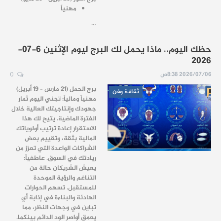
مهنياً
…
حظك اليوم.. ماذا يحمل لك البرج ليوم الإثنين 6-07-
2026
2026/07/06 8:38ص
0
برج الحمل (21 مارس – 19 أبريل)
ثقافة وفن
مهنياً ومالياً: تجني اليوم ثمار
جهودك وإنتاجيتك العالية خلال
الفترة الماضية. يتيح لك هذا
الاستقرار إعادة ترتيب أولوياتك
المالية بثقة، وتقييم بعض
الشراكات الواعدة التي تعزز من
ريادتك في السوق. عاطفياً:
يعيش الشريكان حالة من
التناغم والرؤية الموحدة
للمستقبل. تسهم الحوارات
الهادئة والبناءة في إذابة أي
تباين في وجهات النظر، مما
يعمق أواصر الود الدائم بينكما.