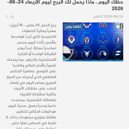
حظك اليوم.. ماذا يحمل لك البرج ليوم الأربعاء 24-06-
2026
2026/06/24 8:27ص
0
برج الحمل (21 مارس – 19 أبريل)
ثقافة وفن
مهنياً ومالياً: الخطوات
التنفيذية التي ثبتَّ قواعدها
بالأمس تأخذ اليوم منحى
تصاعدياً ممتازاً. تبدأ بوادر
الشراكة الواعدة أو الفكرة
الاستثمارية بالتبلور، مما يمنحك
شعوراً بالأمان المالي والقدرة
على التوسع. عاطفياً: التناغم
العاطفي الذي أرسيته عبر الحوار
الصريح يستمر اليوم في إضفاء
الدفء على علاقتك. الأجواء
مثالية لمشاركة الشريك
تطلعاتك الشخصية، وستجده
داعماً ومحباً بعمق. صحياً: اليوم
هو الوقت المثالي لتنظيم
طاقتك وتوزيع مجهودك بذكاء. لا
تفرط في الحماس نهاراً حتى