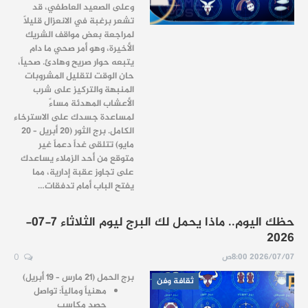
وعلى الصعيد العاطفي، قد
تشعر برغبة في الانعزال قليلاً
لمراجعة بعض مواقف الشريك
الأخيرة، وهو أمر صحي ما دام
يتبعه حوار صريح وهادئ. صحياً،
حان الوقت لتقليل المشروبات
المنبهة والتركيز على شرب
الأعشاب المهدئة مساءً
لمساعدة جسدك على الاسترخاء
الكامل. برج الثور (20 أبريل – 20
مايو) تتلقى غداً دعماً غير
متوقع من أحد الزملاء يساعدك
على تجاوز عقبة إدارية، مما
يفتح الباب أمام تدفقات…
حظك اليوم.. ماذا يحمل لك البرج ليوم الثلاثاء 7-07-
2026
2026/07/07 8:00ص
0
برج الحمل (21 مارس – 19 أبريل)
ثقافة وفن
مهنياً ومالياً: تواصل
حصد مكاسب