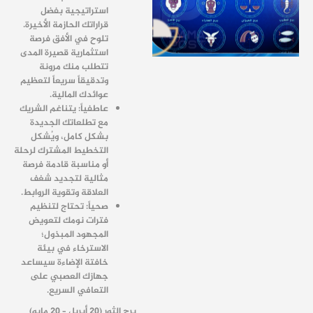
استراتيجية بفضل
قراراتك الحازمة الأخيرة.
تلوح في الأفق فرصة
استثمارية قصيرة المدى
تتطلب منك مرونة
وتدقيقاً سريعاً لتعظيم
عوائدك المالية.
عاطفياً: يتناغم الشريك
مع تطلعاتك الجديدة
بشكل كامل، ويُشكل
التخطيط المشترك لرحلة
أو مناسبة قادمة فرصة
مثالية لتجديد شغف
العلاقة وتقوية الروابط.
صحياً: تحتاج لتنظيم
فترات نومك لتعويض
المجهود المبذول؛
الاسترخاء في بيئة
خافتة الإضاءة سيساعد
جهازك العصبي على
التعافي السريع.
برج الثور (20 أبريل – 20 مايو)