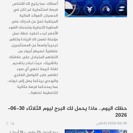
أعمالك، مما يتيح لك اقتناص
فرصة استثمارية لم تكن في
الحسبان. العوائد المالية
المرتقبة تعزز من قدرتك على
المناورة التجارية وتمنحك الضوء
الأخضر لبدء تنفيذ خطة عمل
مؤجلة تضمن لك الريادة وتلقى
ترحيباً واسعاً من المستثمرين.
عاطفياً: تسيطر أجواء من
التفاهم المتبادل على علاقتك
بالشريك، حيث تبادر بتقديم
لفتة كريمة تنهي أي سوء
تفاهم عابر. التواصل الفكري
والروحي بينكما يصل إلى ذروته،
مما يمنحكما فرصة مثالية
للتخطيط لخطوة…
حظك اليوم.. ماذا يحمل لك البرج ليوم الثلاثاء 30-06-
2026
2026/06/30 8:43ص
0
برج الحمل (21 مارس – 19 أبريل)