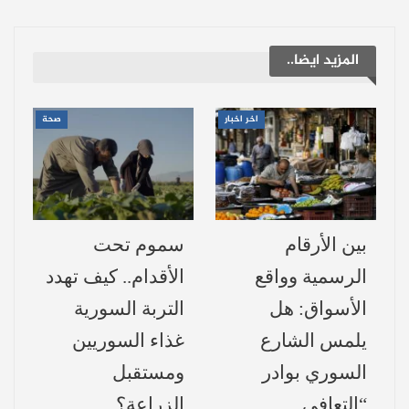
شعبها وقيادتها الجديدة. كما رحّب بقرار رفع
العقوبات المفروضة سابقاً على الشعب
المزيد ايضا..
السوري، مشيراً إلى أن هذه العقوبات كانت
تعرقل جهود إعادة الإعمار.
اخر اخبار
صحة
وأعرب الشيخ الخطيب عن استعداد الطائفة
الشيعية للتعاون مع جميع أبناء الشعب السوري
وقيادته، والمساهمة في إعادة بناء ما دمره
النظام السابق، بهدف تحقيق مجتمع سوري
بين الأرقام
سموم تحت
متماسك تسوده المحبة والوحدة.
الرسمية وواقع
الأقدام.. كيف تهدد
الأسواق: هل
التربة السورية
من جهته، شدد المهندس علي كده على أن
يلمس الشارع
غذاء السوريين
المجتمع السوري يتميز بتنوعه الطائفي
السوري بوادر
ومستقبل
والمذهبي، مؤكداً أن الدولة ملتزمة بحماية جميع
“التعافي…
الزراعة؟