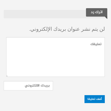
والخطاب المتطرف، والحوار ومدّ الجسور،
اترك رد
والجلوس على طاولة واحدة لمناقشة الخلافات
بندًا بندًا”.
لن يتم نشر عنوان بريدك الإلكتروني.
وأوضح المصدر أن الحضور ناقشوا مع الوزير
أهمية ضبط الخطاب الديني ونبذ التكفير، مضيفًا
أن الوزير أعرب عن “أسفه الشديد لإنزال راية
السيّدة زينب (ع)”، مبرّرًا الخطوة بأنها كانت
“إجراءً مؤقتًا فرضته الفتنة حتى تهدأ الأوضاع”،
مشددًا على أن “الراية محفوظة وستُرفع مجددًا
قريبًا”، ومعلنًا عزمه زيارة مقام السيّدة زينب
والتشرّف به في أقرب فرصة.