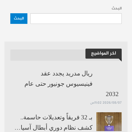
حساباتنا:
فيسبوك
تلغرام
البحث
البحث
اخر المواضيع
ريال مدريد يجدد عقد
فينيسيوس جونيور حتى عام
2032
2026/08/07 11:02ص
بـ 32 فريقاً وتعديلات حاسمة..
كشف نظام دوري أبطال آسيا…