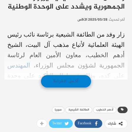
الجمهورية ويشدد على الوحدة الوطنية
آخر تحديث
2025/05/28 9:31ص
زار وفد من الطائفة الشيعية برئاسة نائب رئيس
الهيئة العلمائية لأتباع مذهب آل البيت، الشيخ
أدهم الخطيب، معاون الأمين العام لرئاسة
الجمهورية لشؤون مجلس الوزراء،
المهندس
علي كده
، وذلك في إطار التأكيد على وحدة
أكمل القراءة
الشعب السوري وتماسك مكوناته.
وأكد الشيخ الخطيب خلال اللقاء تمسك الطائفة
أدهم الخطيب
الطائفة الشيعية
سوريا
الشيعية بسيادة الدولة السورية ووحدة أراضيها،
معتبراً أن أي اعتداء على سوريا هو اعتداء على
Twitter
Facebook
شارك