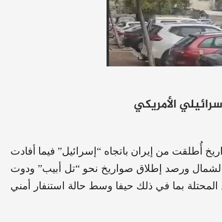
إسرائيلي الأمريكي
يخ أُطلقت من إيران باتجاه “إسرائيل” فيما أفادت
الشمال ورصد إطلاق صواريخ نحو “تل أبيب” ودوت
محتلة بما في ذلك حيفا وسط حالة استنفار أمني