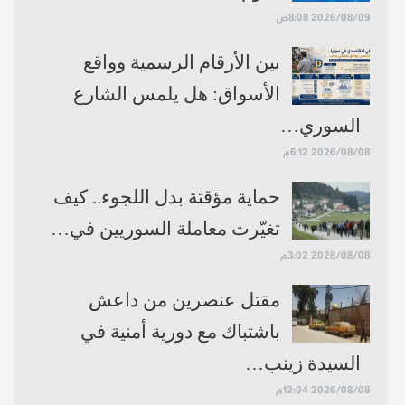
2026/08/09 8:08ص
بين الأرقام الرسمية وواقع
الأسواق: هل يلمس الشارع
السوري…
2026/08/08 6:12م
حماية مؤقتة بدل اللجوء.. كيف
تغيّرت معاملة السوريين في…
2026/08/08 3:02م
مقتل عنصرين من داعش
باشتباك مع دورية أمنية في
السيدة زينب…
2026/08/08 12:04م