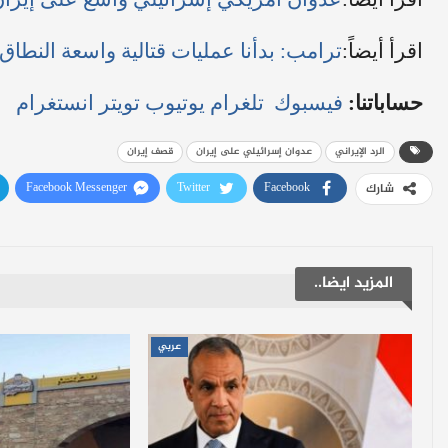
اقرأ أيضاً:
ترامب: بدأنا عمليات قتالية واسعة النطا
حساباتنا:
فيسبوك
تلغرام
يوتيوب
تويتر
انستغرام
الرد الإيراني
عدوان إسرائيلي على إيران
قصف إيران
Facebook Messenger
Twitter
Facebook
شارك
المزيد ايضا..
عربي