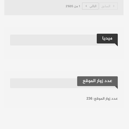
السابق
التالي
1 من 2٬605
ميديا
عدد زوار الموقع
عدد زوار الموقع:
236