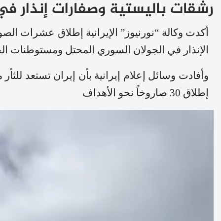
رشقات باليستية وصفارات إنذار في 
أكدت وكالة “نورنيوز” الإيرانية إطلاق عشرات الصو
الإنذار في الجولان السوري المحتل ومستوطنات الجل
وأفادت وسائل إعلام إيرانية بأن إيران تستعد للثأر
إطلاق 30 صاروخاً نحو الأهداف
مشغل
الفيديو