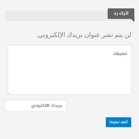
الرياضية حقوق بث مباريات البطولة حصرياً في
المنطقة:
اترك رد
خدمة البث عبر
القناة
المعلق
لن يتم نشر عنوان بريدك الإلكتروني.
الإنترنت
beIN SPORTS 2
أحمد البلوشي
تطبيق TOD
الكأس 5
منتصر الأزهري
تطبيق شووف
إقرأ أيضاً:
الاتحاد في ضيافة الدحيل بسباق
التأهل لدوري أبطال آسيا للنخبة
حساباتنا:
فيسبوك
تلغرام
يوتيوب
تويتر
انستغرام