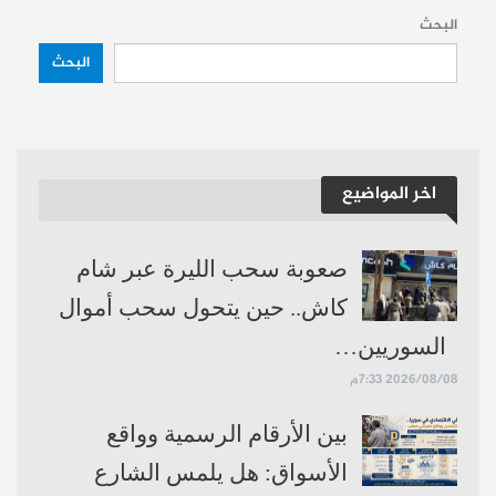
البحث
البحث
اخر المواضيع
صعوبة سحب الليرة عبر شام
كاش.. حين يتحول سحب أموال
السوريين…
2026/08/08 7:33م
بين الأرقام الرسمية وواقع
الأسواق: هل يلمس الشارع