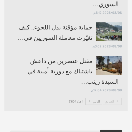
السوري…
2026/08/08 6:12م
حماية مؤقتة بدل اللجوء.. كيف
تغيّرت معاملة السوريين في…
2026/08/08 3:02م
مقتل عنصرين من داعش
باشتباك مع دورية أمنية في
السيدة زينب…
2026/08/08 12:04م
السابق
التالي
1 من 2٬604