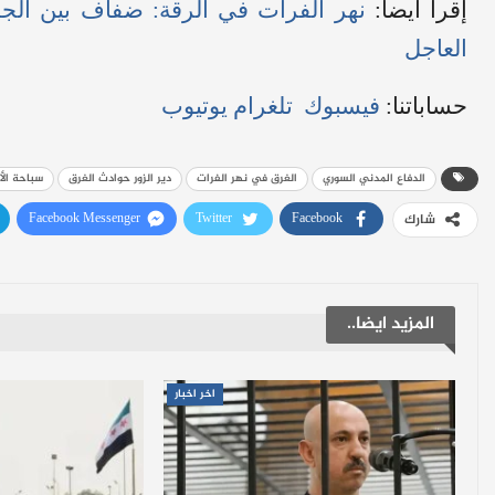
إقرأ أيضاً:
نهر الفرات في الرقة: ضفاف بين الج
العاجل
حساباتنا:
فيسبوك
تلغرام
يوتيوب
الدفاع المدني السوري
الغرق في نهر الفرات
دير الزور حوادث الغرق
سباحة ال
Facebook Messenger
Twitter
Facebook
شارك
المزيد ايضا..
اخر اخبار