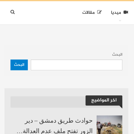
ميديا
مقالات
البحث
البحث
اخر المواضيع
حوادث طريق دمشق – دير
الزور تفتح ملف عدم العدالة…