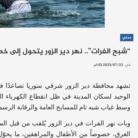
محلي
“شبح الفرات”.. نهر دير الزور يتحول إلى
في
2025/07/22 1:53م
تشهد محافظة دير الزور شرقي سوريا تصاعدًا في
الوحيد لسكان المدينة في ظل انقطاع الكهرباء ال
وسط غياب شبه تام للمسابح العامة والرقابة الرسمي
وبات نهر الفرات في دير الزور يُلقب من قبل الس
الغرق، خصوصاً من الأطفال والمراهقين، ما يحوّل