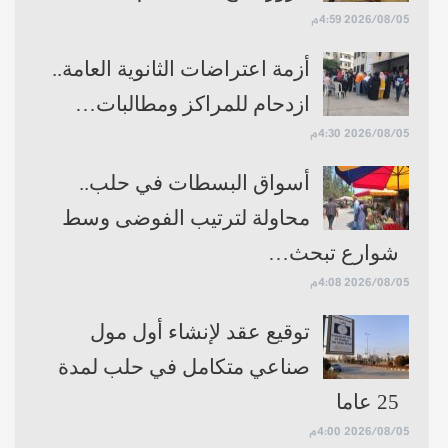
2026/08/05 4:59م
أزمة اعتراضات الثانوية العامة..
ازدحام للمراكز ومطالبات…
2026/08/05 4:30م
أسواق البسطات في حلب..
محاولة لترتيب الفوضى وسط
شوارع تبحث…
2026/08/05 4:08م
توقيع عقد لإنشاء أول مول
صناعي متكامل في حلب لمدة
25 عاما
2026/08/05 4:00م