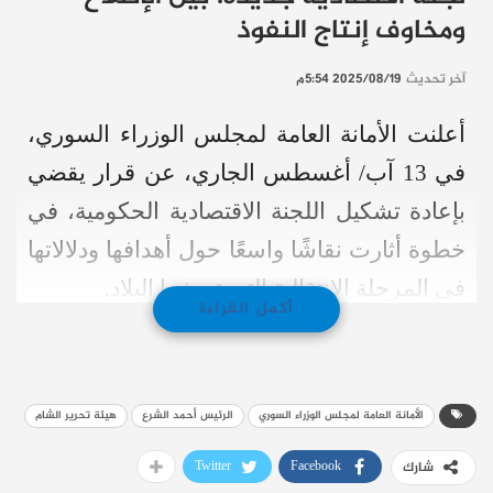
ومخاوف إنتاج النفوذ
آخر تحديث
2025/08/19 5:54م
أعلنت الأمانة العامة لمجلس الوزراء السوري،
في 13 آب/ أغسطس الجاري، عن قرار يقضي
بإعادة تشكيل اللجنة الاقتصادية الحكومية، في
خطوة أثارت نقاشًا واسعًا حول أهدافها ودلالاتها
في المرحلة الانتقالية التي تعيشها البلاد.
أكمل القراءة
تُعتبر هذه اللجنة واحدة من أبرز الأدوات
الرسمية في صياغة السياسات الاقتصادية
الأمانة العامة لمجلس الوزراء السوري
الرئيس أحمد الشرع
هيئة تحرير الشام
الكبرى، بما في ذلك الموازنة العامة للدولة،
والسياسات التجارية والاستثمارية، ودعم
Twitter
Facebook
شارك