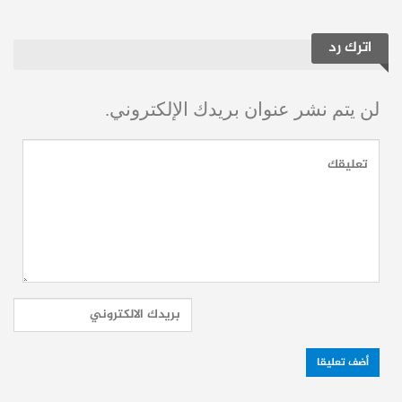
ماهر خليل حسن
، وزير التجارة الداخلية
اترك رد
السابق، أصبح معاونًا لوزير الاقتصاد نضال
الشعار.
لن يتم نشر عنوان بريدك الإلكتروني.
غياث دياب
، وزير النفط السابق، عُين
معاونًا لوزير الطاقة محمد البشير.
صلاحيات واسعة
بحسب القرار، تتولى اللجنة مسؤولية الإشراف
على المناقصات الداخلية التي تتجاوز قيمتها 500
مليون ليرة سورية، إضافة إلى المناقصات
الخارجية التي تفوق مليار ليرة، ما يمنحها تأثيرًا
مباشرًا على المشاريع الاستثمارية الكبرى في
البلاد.